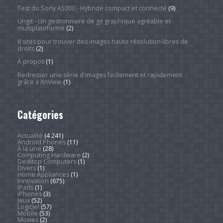
Test du Sony A5000 - Hybride compact et connecté
(9)
Ungit - Un gestionnaire de git graphique agréable et
multiplateforme
(2)
8 sites pour trouver des images haute résolution libres de
droits
(2)
À propos
(1)
Redresser une série d'images facilement et rapidement
grâce à XnView
(1)
Catégories
Actualité
(4 241)
Android Phones
(11)
À la une
(28)
Computing Hardware
(2)
Desktop Computers
(1)
Divers
(1)
Home Appliances
(1)
Innovation
(675)
iPads
(1)
iPhones
(3)
Jeux
(52)
Logiciel
(57)
Mobile
(53)
Movies
(2)