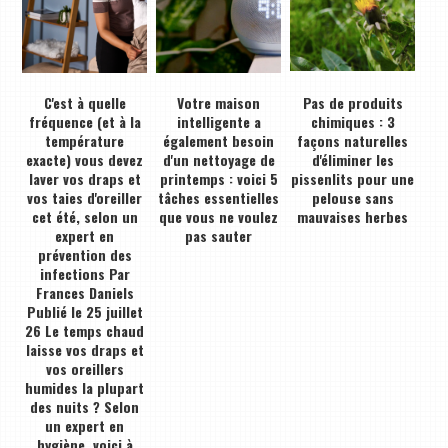
C'est à quelle
Votre maison
Pas de produits
fréquence (et à la
intelligente a
chimiques : 3
température
également besoin
façons naturelles
exacte) vous devez
d'un nettoyage de
d'éliminer les
laver vos draps et
printemps : voici 5
pissenlits pour une
vos taies d'oreiller
tâches essentielles
pelouse sans
cet été, selon un
que vous ne voulez
mauvaises herbes
expert en
pas sauter
prévention des
infections Par
Frances Daniels
Publié le 25 juillet
26 Le temps chaud
laisse vos draps et
vos oreillers
humides la plupart
des nuits ? Selon
un expert en
hygiène, voici à