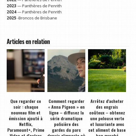
2023
— Panthères de Penrith
2024
— Panthères de Penrith
2025
-Broncos de Brisbane
Articles en relation
Que regarder ce
Comment regarder
Arrêtez d'acheter
soir : chaque
« Anna Pigeon » en
des engrais
nouveau film et
ligne – diffusez la
coûteux – obtenez
émission ajouté à
série dramatique
une pelouse verte
Netflix,
policière des
et luxuriante avec
Paramount+, Prime
gardes du parc
cet aliment de base
Video et d'autres
depuis n'importe où
bon marché