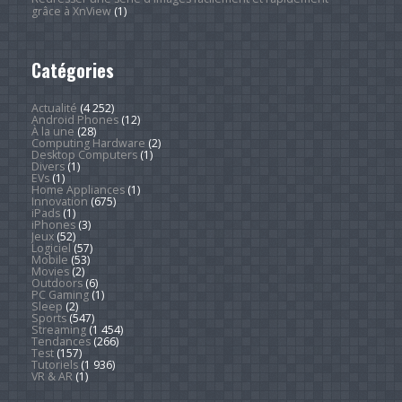
grâce à XnView
(1)
Catégories
Actualité
(4 252)
Android Phones
(12)
À la une
(28)
Computing Hardware
(2)
Desktop Computers
(1)
Divers
(1)
EVs
(1)
Home Appliances
(1)
Innovation
(675)
iPads
(1)
iPhones
(3)
Jeux
(52)
Logiciel
(57)
Mobile
(53)
Movies
(2)
Outdoors
(6)
PC Gaming
(1)
Sleep
(2)
Sports
(547)
Streaming
(1 454)
Tendances
(266)
Test
(157)
Tutoriels
(1 936)
VR & AR
(1)