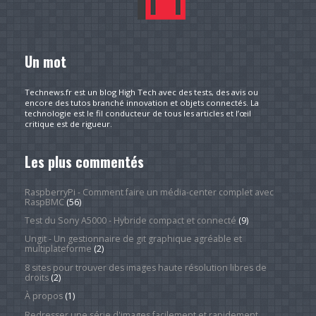
Un mot
Technews.fr est un blog High Tech avec des tests, des avis ou
encore des tutos branché innovation et objets connectés. La
technologie est le fil conducteur de tous les articles et l’œil
critique est de rigueur.
Les plus commentés
RaspberryPi - Comment faire un média-center complet avec
RaspBMC
(56)
Test du Sony A5000 - Hybride compact et connecté
(9)
Ungit - Un gestionnaire de git graphique agréable et
multiplateforme
(2)
8 sites pour trouver des images haute résolution libres de
droits
(2)
À propos
(1)
Redresser une série d'images facilement et rapidement