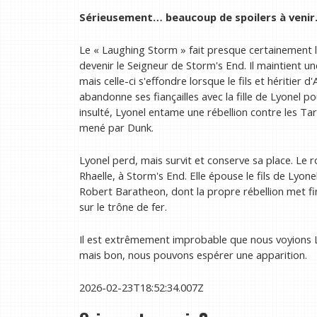
Sérieusement… beaucoup de spoilers à venir
Le « Laughing Storm » fait presque certainement l
devenir le Seigneur de Storm's End. Il maintient une
mais celle-ci s'effondre lorsque le fils et héritier
abandonne ses fiançailles avec la fille de Lyonel po
insulté, Lyonel entame une rébellion contre les T
mené par Dunk.
Lyonel perd, mais survit et conserve sa place. Le ro
Rhaelle, à Storm's End. Elle épouse le fils de Lyon
Robert Baratheon, dont la propre rébellion met fi
sur le trône de fer.
Il est extrêmement improbable que nous voyions L
mais bon, nous pouvons espérer une apparition.
2026-02-23T18:52:34.007Z