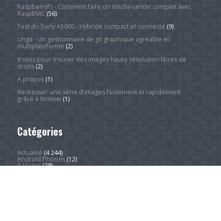
RaspberryPi - Comment faire un média-center complet avec
RaspBMC
(56)
Test du Sony A5000 - Hybride compact et connecté
(9)
Ungit - Un gestionnaire de git graphique agréable et
multiplateforme
(2)
8 sites pour trouver des images haute résolution libres de
droits
(2)
À propos
(1)
Redresser une série d'images facilement et rapidement
grâce à XnView
(1)
Catégories
Actualité
(4 244)
Android Phones
(12)
À la une
(28)
Computing Hardware
(2)
Desktop Computers
(1)
Divers
(1)
Home Appliances
(1)
Innovation
(675)
iPads
(1)
iPhones
(3)
Jeux
(52)