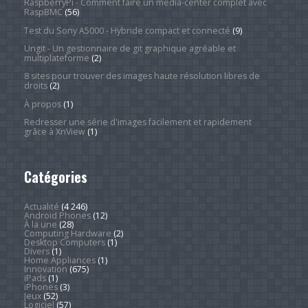
RaspberryPi - Comment faire un média-center complet avec
RaspBMC
(56)
Test du Sony A5000 - Hybride compact et connecté
(9)
Ungit - Un gestionnaire de git graphique agréable et
multiplateforme
(2)
8 sites pour trouver des images haute résolution libres de
droits
(2)
À propos
(1)
Redresser une série d'images facilement et rapidement
grâce à XnView
(1)
Catégories
Actualité
(4 246)
Android Phones
(12)
À la une
(28)
Computing Hardware
(2)
Desktop Computers
(1)
Divers
(1)
Home Appliances
(1)
Innovation
(675)
iPads
(1)
iPhones
(3)
Jeux
(52)
Logiciel
(57)