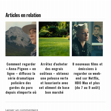
Articles en relation
Comment regarder
Arrêtez d'acheter
8 nouveaux films et
« Anna Pigeon » en
des engrais
émissions à
ligne – diffusez la
coûteux – obtenez
regarder ce week-
série dramatique
une pelouse verte
end sur Netflix,
policière des
et luxuriante avec
HBO Max et plus
gardes du parc
cet aliment de base
(du 7 au 9 août)
depuis n'importe où
bon marché
Laisser un commentaire