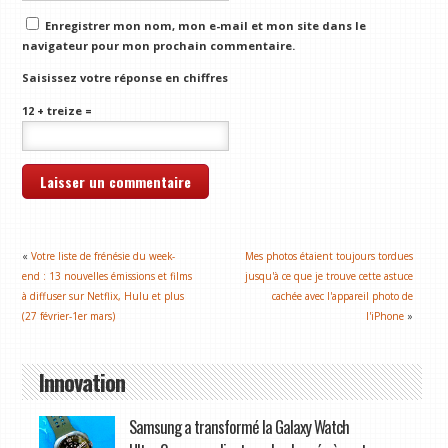
Enregistrer mon nom, mon e-mail et mon site dans le
navigateur pour mon prochain commentaire.
Saisissez votre réponse en chiffres
12 + treize =
«
Votre liste de frénésie du week-
Mes photos étaient toujours tordues
end : 13 nouvelles émissions et films
jusqu'à ce que je trouve cette astuce
à diffuser sur Netflix, Hulu et plus
cachée avec l'appareil photo de
(27 février-1er mars)
l'iPhone
»
Innovation
Samsung a transformé la Galaxy Watch