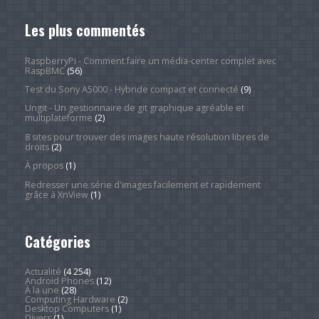
Les plus commentés
RaspberryPi - Comment faire un média-center complet avec
RaspBMC
(56)
Test du Sony A5000 - Hybride compact et connecté
(9)
Ungit - Un gestionnaire de git graphique agréable et
multiplateforme
(2)
8 sites pour trouver des images haute résolution libres de
droits
(2)
À propos
(1)
Redresser une série d'images facilement et rapidement
grâce à XnView
(1)
Catégories
Actualité
(4 254)
Android Phones
(12)
À la une
(28)
Computing Hardware
(2)
Desktop Computers
(1)
Divers
(1)