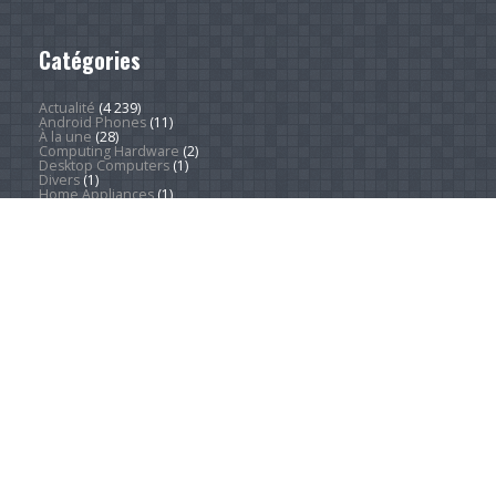
Catégories
Actualité
(4 239)
Android Phones
(11)
À la une
(28)
Computing Hardware
(2)
Desktop Computers
(1)
Divers
(1)
Home Appliances
(1)
Innovation
(675)
iPads
(1)
iPhones
(3)
Jeux
(52)
Logiciel
(57)
Mobile
(53)
Movies
(2)
Outdoors
(5)
PC Gaming
(1)
Sleep
(2)
Sports
(546)
Streaming
(1 447)
Tendances
(266)
Test
(157)
Tutoriels
(1 936)
VR & AR
(1)