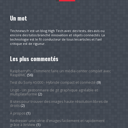
Un mot
Technews.fr est un blog High Tech avec des tests, des avis ou
encore des tutos branché innovation et objets connectés. La
technologie est le fil conducteur de tous les articles et l’œil
critique est de rigueur.
Les plus commentés
RaspberryPi - Comment faire un média-center complet avec
RaspBMC
(56)
Test du Sony A5000 - Hybride compact et connecté
(9)
Ungit - Un gestionnaire de git graphique agréable et
multiplateforme
(2)
8 sites pour trouver des images haute résolution libres de
droits
(2)
À propos
(1)
Redresser une série d'images facilement et rapidement
grâce à XnView
(1)