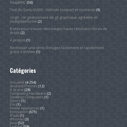
RaspBMC
(56)
Test du Sony A5000 - Hybride compact et connecté
(9)
Ungit - Un gestionnaire de git graphique agréable et
multiplateforme
(2)
8 sites pour trouver des images haute résolution libres de
droits
(2)
À propos
(1)
Redresser une série d'images facilement et rapidement
grâce à XnView
(1)
Catégories
Actualité
(4 254)
Android Phones
(12)
À la une
(28)
Computing Hardware
(2)
Desktop Computers
(1)
Divers
(1)
EVs
(1)
Home Appliances
(1)
Innovation
(675)
iPads
(1)
iPhones
(3)
Jeux
(52)
Logiciel
(58)