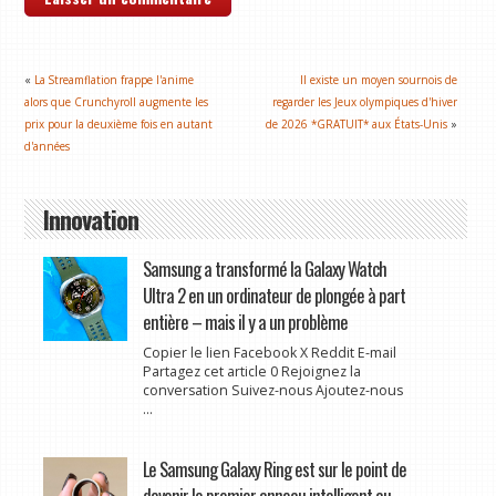
«
La Streamflation frappe l'anime
Il existe un moyen sournois de
alors que Crunchyroll augmente les
regarder les Jeux olympiques d'hiver
prix pour la deuxième fois en autant
de 2026 *GRATUIT* aux États-Unis
»
d'années
Innovation
Samsung a transformé la Galaxy Watch
Ultra 2 en un ordinateur de plongée à part
entière – mais il y a un problème
Copier le lien Facebook X Reddit E-mail
Partagez cet article 0 Rejoignez la
conversation Suivez-nous Ajoutez-nous
...
Le Samsung Galaxy Ring est sur le point de
devenir le premier anneau intelligent au