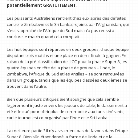
potentiellement GRATUITEMENT
.
Les puissants Australiens rentrent chez eux après des défaites
contre le Zimbabwe et le Sri Lanka, rejoints par l'Afghanistan, qui
s'est rapproché de l'Afrique du Sud mais n'a pas réussi à
conclure le match quand cela comptait.
Les huit équipes sont réparties en deux groupes, chaque équipe
disputant trois matchs et une place en demi-finale à gagner. En
raison de la pré-classification de l'ICC pour la phase Super 8, les
quatre équipes en tête de la phase de groupes – l'Inde, le
Zimbabwe, l'Afrique du Sud et les Antilles – se sont retrouvées
dans un groupe, tandis que les équipes classées deuxièmes se
trouvent dans l'autre.
Bien que plusieurs critiques aient souligné que cela semble
légèrement injuste envers les joueurs de table, le classement a
été effectué pour offrir plus de commodité aux fans itinérants,
car le tournoi est co-organisé par l'Inde et le Sri Lanka.
La meilleure partie ? Il n’y a vraiment pas de favoris dans l’étape
Super 8. Bien sûr, étant donné la forme de l’Inde et de la