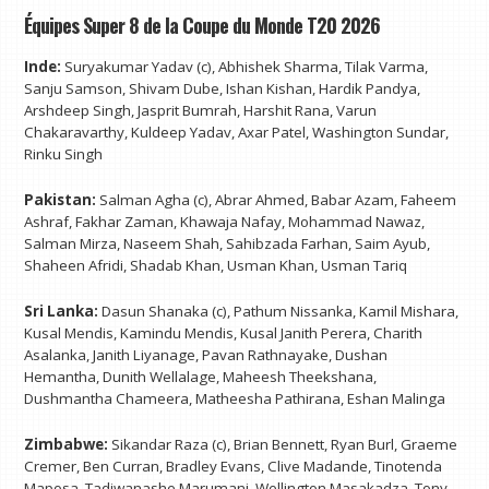
Équipes Super 8 de la Coupe du Monde T20 2026
Inde:
Suryakumar Yadav (c), Abhishek Sharma, Tilak Varma,
Sanju Samson, Shivam Dube, Ishan Kishan, Hardik Pandya,
Arshdeep Singh, Jasprit Bumrah, Harshit Rana, Varun
Chakaravarthy, Kuldeep Yadav, Axar Patel, Washington Sundar,
Rinku Singh
Pakistan:
Salman Agha (c), Abrar Ahmed, Babar Azam, Faheem
Ashraf, Fakhar Zaman, Khawaja Nafay, Mohammad Nawaz,
Salman Mirza, Naseem Shah, Sahibzada Farhan, Saim Ayub,
Shaheen Afridi, Shadab Khan, Usman Khan, Usman Tariq
Sri Lanka:
Dasun Shanaka (c), Pathum Nissanka, Kamil Mishara,
Kusal Mendis, Kamindu Mendis, Kusal Janith Perera, Charith
Asalanka, Janith Liyanage, Pavan Rathnayake, Dushan
Hemantha, Dunith Wellalage, Maheesh Theekshana,
Dushmantha Chameera, Matheesha Pathirana, Eshan Malinga
Zimbabwe:
Sikandar Raza (c), Brian Bennett, Ryan Burl, Graeme
Cremer, Ben Curran, Bradley Evans, Clive Madande, Tinotenda
Maposa, Tadiwanashe Marumani, Wellington Masakadza, Tony