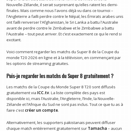
Nouvelle-Zélande, il serait surprenant qu’elles ratent les demi-
finales. Mais comme nous l'avons déjà vu dans ce tournoi –
l'Angleterre a failli perdre contre le Népal, les Émirats arabes unis
ont failli renverser l'Afghanistan, le Sri Lanka a battu l'Australie
avant de perdre contre le Zimbabwe et le Zimbabwe a battu
l'Australie – tout peut arriver. Et c’est exactement ce qui le rend si
excitant.
Voici comment regarder les matchs du Super 8 de la Coupe du
monde T20 2026 en ligne et à la télévision, en commençant par
les options de streaming gratuites.
Puis-je regarder les matchs du Super 8 gratuitement ?
Les matchs de la Coupe du Monde Super 8 T20 sont diffusés
gratuitement via
ICC.tv
. La liste complète des pays est
disponible ici, mais l’Australie, l’Angleterre, l’Inde, la Nouvelle-
Zélande et l’Afrique du Sud ne sont pas inclus. Tout ce que tu as à
faire c'est
créer un compte
.
Alternativement, les supporters pakistanais peuvent diffuser
chaque match entièrement gratuitement sur
Tamacha
– aucun