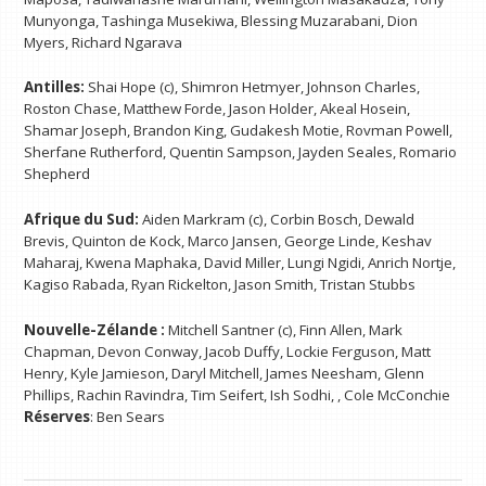
Munyonga, Tashinga Musekiwa, Blessing Muzarabani, Dion
Myers, Richard Ngarava
Antilles:
Shai Hope (c), Shimron Hetmyer, Johnson Charles,
Roston Chase, Matthew Forde, Jason Holder, Akeal Hosein,
Shamar Joseph, Brandon King, Gudakesh Motie, Rovman Powell,
Sherfane Rutherford, Quentin Sampson, Jayden Seales, Romario
Shepherd
Afrique du Sud:
Aiden Markram (c), Corbin Bosch, Dewald
Brevis, Quinton de Kock, Marco Jansen, George Linde, Keshav
Maharaj, Kwena Maphaka, David Miller, Lungi Ngidi, Anrich Nortje,
Kagiso Rabada, Ryan Rickelton, Jason Smith, Tristan Stubbs
Nouvelle-Zélande :
Mitchell Santner (c), Finn Allen, Mark
Chapman, Devon Conway, Jacob Duffy, Lockie Ferguson, Matt
Henry, Kyle Jamieson, Daryl Mitchell, James Neesham, Glenn
Phillips, Rachin Ravindra, Tim Seifert, Ish Sodhi, , Cole McConchie
Réserves
: Ben Sears