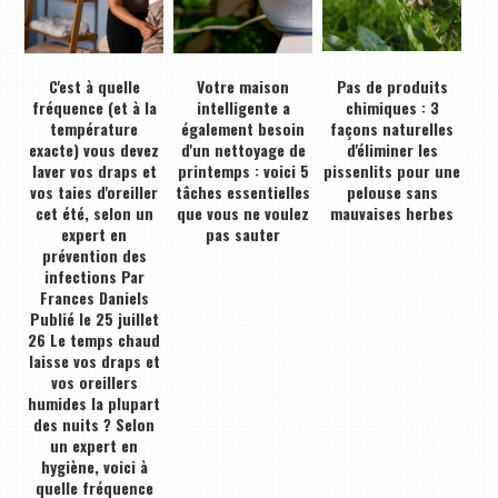
C'est à quelle
Votre maison
Pas de produits
fréquence (et à la
intelligente a
chimiques : 3
température
également besoin
façons naturelles
exacte) vous devez
d'un nettoyage de
d'éliminer les
laver vos draps et
printemps : voici 5
pissenlits pour une
vos taies d'oreiller
tâches essentielles
pelouse sans
cet été, selon un
que vous ne voulez
mauvaises herbes
expert en
pas sauter
prévention des
infections Par
Frances Daniels
Publié le 25 juillet
26 Le temps chaud
laisse vos draps et
vos oreillers
humides la plupart
des nuits ? Selon
un expert en
hygiène, voici à
quelle fréquence