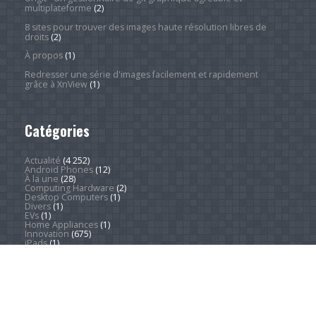
multiplateforme
(2)
8 sites pour trouver des images haute résolution libres de
droits
(2)
À propos
(1)
Redresser une série d'images facilement et rapidement
grâce à XnView
(1)
Catégories
Actualité
(4 252)
Android Phones
(12)
À la une
(28)
Computing Hardware
(2)
Desktop Computers
(1)
Divers
(1)
EVs
(1)
Home Appliances
(1)
Innovation
(675)
iPads
(1)
iPhones
(3)
Jeux
(52)
Logiciel
(57)
Mobile
(53)
Movies
(2)
Outdoors
(6)
PC Gaming
(1)