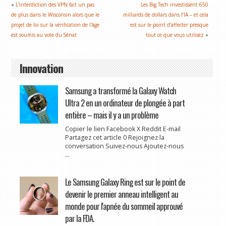
«
L'interdiction des VPN fait un pas
Les Big Tech investissent 650
de plus dans le Wisconsin alors que le
milliards de dollars dans l’IA – et cela
projet de loi sur la vérification de l'âge
est sur le point d’affecter presque
est soumis au vote du Sénat
tout ce que vous utilisez
»
Innovation
Samsung a transformé la Galaxy Watch
Ultra 2 en un ordinateur de plongée à part
entière – mais il y a un problème
Copier le lien Facebook X Reddit E-mail
Partagez cet article 0 Rejoignez la
conversation Suivez-nous Ajoutez-nous
...
Le Samsung Galaxy Ring est sur le point de
devenir le premier anneau intelligent au
monde pour l'apnée du sommeil approuvé
par la FDA.