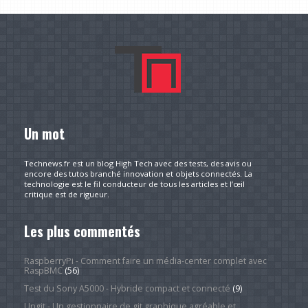
Un mot
Technews.fr est un blog High Tech avec des tests, des avis ou
encore des tutos branché innovation et objets connectés. La
technologie est le fil conducteur de tous les articles et l’œil
critique est de rigueur.
Les plus commentés
RaspberryPi - Comment faire un média-center complet avec
RaspBMC
(56)
Test du Sony A5000 - Hybride compact et connecté
(9)
Ungit - Un gestionnaire de git graphique agréable et