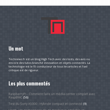
Un mot
Technews.fr est un blog High Tech avec des tests, des avis ou
encore des tutos branché innovation et objets connectés. La
technologie est le fil conducteur de tous les articles et l’œil
critique est de rigueur.
Les plus commentés
RaspberryPi - Comment faire un média-center complet avec
RaspBMC
(56)
Test du Sony A5000 - Hybride compact et connecté
(9)