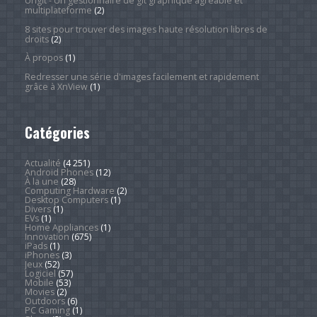
Ungit - Un gestionnaire de git graphique agréable et
multiplateforme
(2)
8 sites pour trouver des images haute résolution libres de
droits
(2)
À propos
(1)
Redresser une série d'images facilement et rapidement
grâce à XnView
(1)
Catégories
Actualité
(4 251)
Android Phones
(12)
À la une
(28)
Computing Hardware
(2)
Desktop Computers
(1)
Divers
(1)
EVs
(1)
Home Appliances
(1)
Innovation
(675)
iPads
(1)
iPhones
(3)
Jeux
(52)
Logiciel
(57)
Mobile
(53)
Movies
(2)
Outdoors
(6)
PC Gaming
(1)