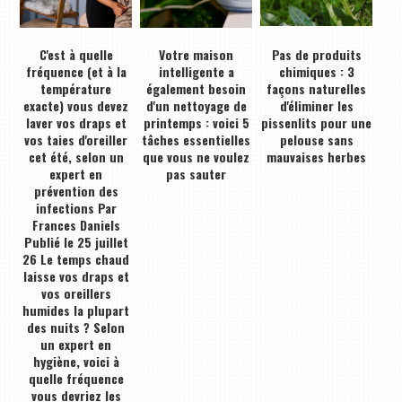
C'est à quelle
Votre maison
Pas de produits
fréquence (et à la
intelligente a
chimiques : 3
température
également besoin
façons naturelles
exacte) vous devez
d'un nettoyage de
d'éliminer les
laver vos draps et
printemps : voici 5
pissenlits pour une
vos taies d'oreiller
tâches essentielles
pelouse sans
cet été, selon un
que vous ne voulez
mauvaises herbes
expert en
pas sauter
prévention des
infections Par
Frances Daniels
Publié le 25 juillet
26 Le temps chaud
laisse vos draps et
vos oreillers
humides la plupart
des nuits ? Selon
un expert en
hygiène, voici à
quelle fréquence
vous devriez les