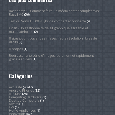
RaspberryPi - Comment faire un média-center complet avec
RaspBMC
(56)
Test du Sony A5000 - Hybride compact et connecté
(9)
Ungit - Un gestionnaire de git graphique agréable et
multiplateforme
(2)
8 sites pour trouver des images haute résolution libres de
droits
(2)
À propos
(1)
Redresser une série d'images facilement et rapidement
grâce à XnView
(1)
Catégories
Actualité
(4 247)
Android Phones
(12)
À la une
(28)
Computing Hardware
(2)
Desktop Computers
(1)
Divers
(1)
EVs
(1)
Home Appliances
(1)
Innovation
(675)