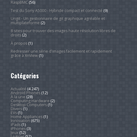
RaspBMC
(56)
Test du Sony A5000 - Hybride compact et connecté
(9)
Ungit - Un gestionnaire de git graphique agréable et
multiplateforme
(2)
8 sites pour trouver des images haute résolution libres de
droits
(2)
À propos
(1)
Redresser une série d'images facilement et rapidement
grâce à XnView
(1)
Catégories
Actualité
(4 247)
Android Phones
(12)
À la une
(28)
Computing Hardware
(2)
Desktop Computers
(1)
Divers
(1)
EVs
(1)
Home Appliances
(1)
Innovation
(675)
iPads
(1)
iPhones
(3)
Jeux
(52)
Logiciel
(57)