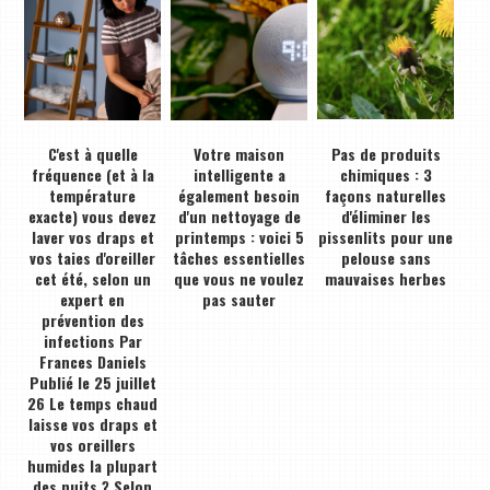
C'est à quelle
Votre maison
Pas de produits
fréquence (et à la
intelligente a
chimiques : 3
température
également besoin
façons naturelles
exacte) vous devez
d'un nettoyage de
d'éliminer les
laver vos draps et
printemps : voici 5
pissenlits pour une
vos taies d'oreiller
tâches essentielles
pelouse sans
cet été, selon un
que vous ne voulez
mauvaises herbes
expert en
pas sauter
prévention des
infections Par
Frances Daniels
Publié le 25 juillet
26 Le temps chaud
laisse vos draps et
vos oreillers
humides la plupart
des nuits ? Selon