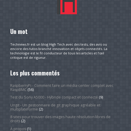
Un mot
Technews.fr est un blog High Tech avec des tests, des avis ou
encore des tutos branché innovation et objets connectés. La
technologie est le fil conducteur de tous les articles et l’œil
critique est de rigueur.
Les plus commentés
RaspberryPi - Comment faire un média-center complet avec
RaspBMC
(56)
Test du Sony A5000 - Hybride compact et connecté
(9)
Ungit - Un gestionnaire de git graphique agréable et
multiplateforme
(2)
8 sites pour trouver des images haute résolution libres de
droits
(2)
À propos
(1)