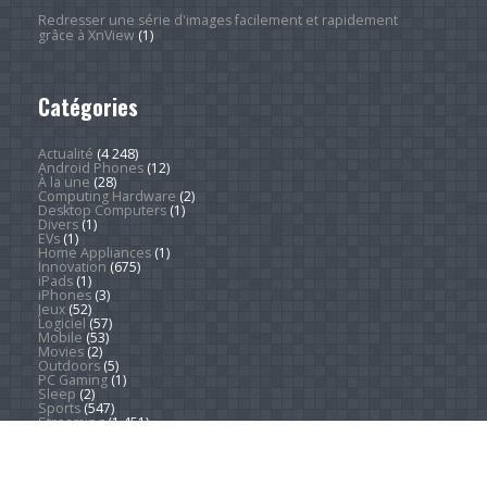
Redresser une série d'images facilement et rapidement
grâce à XnView
(1)
Catégories
Actualité
(4 248)
Android Phones
(12)
À la une
(28)
Computing Hardware
(2)
Desktop Computers
(1)
Divers
(1)
EVs
(1)
Home Appliances
(1)
Innovation
(675)
iPads
(1)
iPhones
(3)
Jeux
(52)
Logiciel
(57)
Mobile
(53)
Movies
(2)
Outdoors
(5)
PC Gaming
(1)
Sleep
(2)
Sports
(547)
Streaming
(1 451)
Tendances
(266)
Test
(157)
Tutoriels
(1 936)
VR & AR
(1)