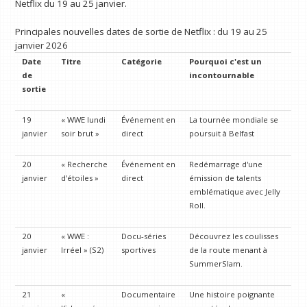
Netflix du 19 au 25 janvier.
Principales nouvelles dates de sortie de Netflix : du 19 au 25
janvier 2026
Date
Titre
Catégorie
Pourquoi c'est un
de
incontournable
sortie
19
« WWE lundi
Événement en
La tournée mondiale se
janvier
soir brut »
direct
poursuit à Belfast
20
« Recherche
Événement en
Redémarrage d'une
janvier
d'étoiles »
direct
émission de talents
emblématique avec Jelly
Roll.
20
« WWE :
Docu-séries
Découvrez les coulisses
janvier
Irréel » (S2)
sportives
de la route menant à
SummerSlam.
21
«
Documentaire
Une histoire poignante