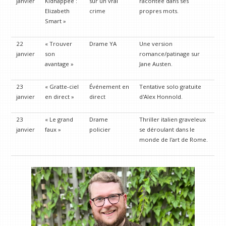
janvier
Kidnappée :
sur un vrai
racontée dans ses
Elizabeth
crime
propres mots.
Smart »
22
« Trouver
Drame YA
Une version
janvier
son
romance/patinage sur
avantage »
Jane Austen.
23
« Gratte-ciel
Événement en
Tentative solo gratuite
janvier
en direct »
direct
d'Alex Honnold.
23
« Le grand
Drame
Thriller italien graveleux
janvier
faux »
policier
se déroulant dans le
monde de l'art de Rome.