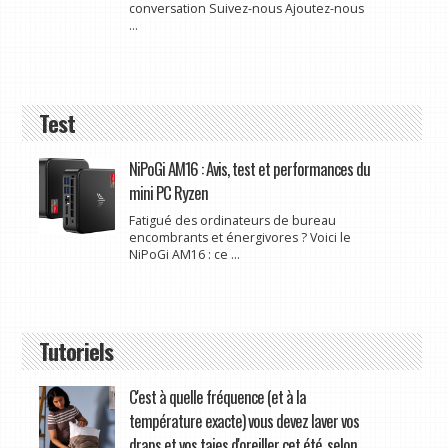
conversation Suivez-nous Ajoutez-nous
...
Test
NiPoGi AM16 : Avis, test et performances du
mini PC Ryzen
Fatigué des ordinateurs de bureau
encombrants et énergivores ? Voici le
NiPoGi AM16 : ce ...
Tutoriels
C'est à quelle fréquence (et à la
température exacte) vous devez laver vos
draps et vos taies d'oreiller cet été, selon