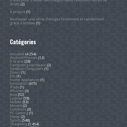
8 sites pour trouver des images haute résolution libres de
droits
(2)
À propos
(1)
Redresser une série d'images facilement et rapidement
grâce à XnView
(1)
Catégories
Actualité
(4 254)
Android Phones
(12)
À la une
(28)
Computing Hardware
(2)
Desktop Computers
(1)
Divers
(1)
EVs
(1)
Home Appliances
(1)
Innovation
(675)
iPads
(1)
iPhones
(3)
Jeux
(52)
Logiciel
(58)
Mobile
(53)
Movies
(2)
Outdoors
(6)
PC Gaming
(1)
Sleep
(2)
Sports
(548)
Streaming
(1 454)