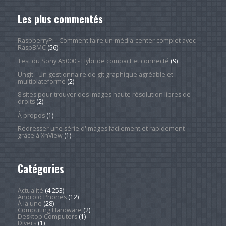
Les plus commentés
RaspberryPi - Comment faire un média-center complet avec
RaspBMC
(56)
Test du Sony A5000 - Hybride compact et connecté
(9)
Ungit - Un gestionnaire de git graphique agréable et
multiplateforme
(2)
8 sites pour trouver des images haute résolution libres de
droits
(2)
À propos
(1)
Redresser une série d'images facilement et rapidement
grâce à XnView
(1)
Catégories
Actualité
(4 253)
Android Phones
(12)
À la une
(28)
Computing Hardware
(2)
Desktop Computers
(1)
Divers
(1)