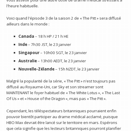
vous asseoir pour une autre dose de drame médical stressant à
l'heure habituelle.
Voici quand l'épisode 3 de la saison 2 de « The Pitt » sera diffusé
ailleurs dans le monde :
Canada
– 18 h HP / 21 h HE
Inde
– 7h30 .IST, le 23 janvier
Singapour
– 10h00 SGT, le 23 janvier
Australie
– 13h00 AEDT, le 23 janvier
Nouvelle-Zélande
– 15h NZDT, le 23 janvier
Malgré la popularité de la série, « The Pitt » n'est toujours pas
diffusé au Royaume-Uni, car Sky et son streamer sont
MAINTENANT le foyer habituel de « The White Lotus », « The Last
Of Us » et « House of the Dragon », mais pas « The Pitt ».
Cependant, les téléspectateurs britanniques pourraient enfin
pouvoir bientôt participer au drame médical acclamé, puisque
HBO Max devrait être lancé sur le territoire en mars. Espérons
que cela signifie que les lecteurs britanniques pourront planifier