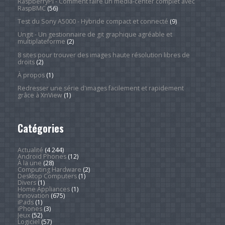
RaspberryPi - Comment faire un média-center complet avec
RaspBMC
(56)
Test du Sony A5000 - Hybride compact et connecté
(9)
Ungit - Un gestionnaire de git graphique agréable et
multiplateforme
(2)
8 sites pour trouver des images haute résolution libres de
droits
(2)
À propos
(1)
Redresser une série d'images facilement et rapidement
grâce à XnView
(1)
Catégories
Actualité
(4 244)
Android Phones
(12)
À la une
(28)
Computing Hardware
(2)
Desktop Computers
(1)
Divers
(1)
Home Appliances
(1)
Innovation
(675)
iPads
(1)
iPhones
(3)
Jeux
(52)
Logiciel
(57)