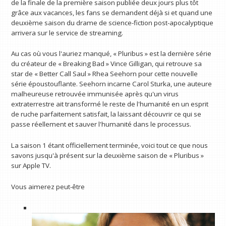
de la finale de la première saison publiée deux jours plus tôt
grâce aux vacances, les fans se demandent déjà si et quand une
deuxième saison du drame de science-fiction post-apocalyptique
arrivera sur le service de streaming.
Au cas où vous l'auriez manqué, « Pluribus » est la dernière série
du créateur de « Breaking Bad » Vince Gilligan, qui retrouve sa
star de « Better Call Saul » Rhea Seehorn pour cette nouvelle
série époustouflante. Seehorn incarne Carol Sturka, une auteure
malheureuse retrouvée immunisée après qu'un virus
extraterrestre ait transformé le reste de l'humanité en un esprit
de ruche parfaitement satisfait, la laissant découvrir ce qui se
passe réellement et sauver l'humanité dans le processus.
La saison 1 étant officiellement terminée, voici tout ce que nous
savons jusqu'à présent sur la deuxième saison de « Pluribus »
sur Apple TV.
Vous aimerez peut-être