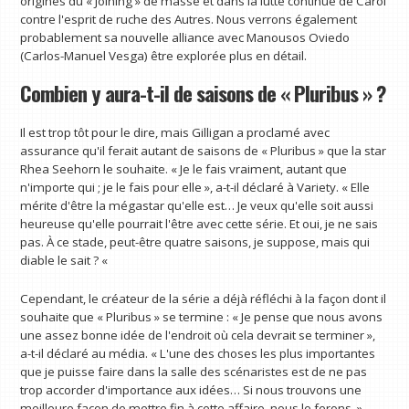
origines du « Joining » de masse et dans la lutte continue de Carol
contre l'esprit de ruche des Autres. Nous verrons également
probablement sa nouvelle alliance avec Manousos Oviedo
(Carlos-Manuel Vesga) être explorée plus en détail.
Combien y aura-t-il de saisons de « Pluribus » ?
Il est trop tôt pour le dire, mais Gilligan a proclamé avec
assurance qu'il ferait autant de saisons de « Pluribus » que la star
Rhea Seehorn le souhaite. « Je le fais vraiment, autant que
n'importe qui ; je le fais pour elle », a-t-il déclaré à Variety. « Elle
mérite d'être la mégastar qu'elle est… Je veux qu'elle soit aussi
heureuse qu'elle pourrait l'être avec cette série. Et oui, je ne sais
pas. À ce stade, peut-être quatre saisons, je suppose, mais qui
diable le sait ? «
Cependant, le créateur de la série a déjà réfléchi à la façon dont il
souhaite que « Pluribus » se termine : « Je pense que nous avons
une assez bonne idée de l'endroit où cela devrait se terminer »,
a-t-il déclaré au média. « L'une des choses les plus importantes
que je puisse faire dans la salle des scénaristes est de ne pas
trop accorder d'importance aux idées… Si nous trouvons une
meilleure façon de mettre fin à cette affaire, nous le ferons. »