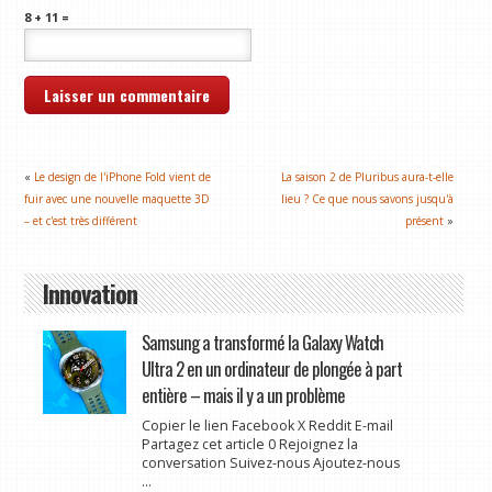
8 + 11 =
«
Le design de l'iPhone Fold vient de
La saison 2 de Pluribus aura-t-elle
fuir avec une nouvelle maquette 3D
lieu ? Ce que nous savons jusqu'à
– et c'est très différent
présent
»
Innovation
Samsung a transformé la Galaxy Watch
Ultra 2 en un ordinateur de plongée à part
entière – mais il y a un problème
Copier le lien Facebook X Reddit E-mail
Partagez cet article 0 Rejoignez la
conversation Suivez-nous Ajoutez-nous
...