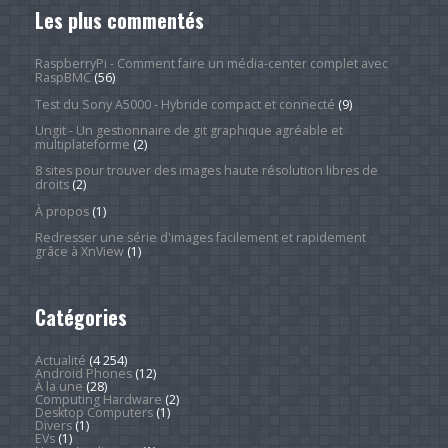
Les plus commentés
RaspberryPi - Comment faire un média-center complet avec
RaspBMC
(56)
Test du Sony A5000 - Hybride compact et connecté
(9)
Ungit - Un gestionnaire de git graphique agréable et
multiplateforme
(2)
8 sites pour trouver des images haute résolution libres de
droits
(2)
À propos
(1)
Redresser une série d'images facilement et rapidement
grâce à XnView
(1)
Catégories
Actualité
(4 254)
Android Phones
(12)
À la une
(28)
Computing Hardware
(2)
Desktop Computers
(1)
Divers
(1)
EVs
(1)