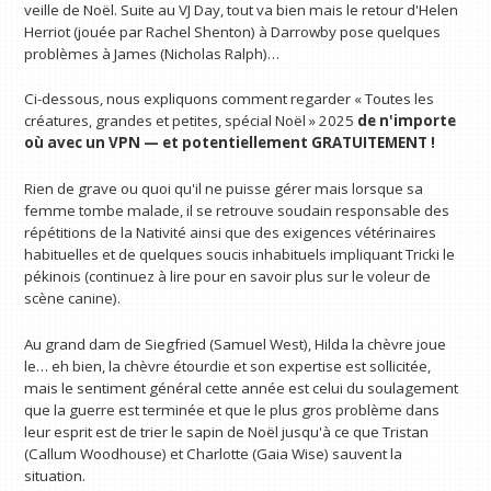
veille de Noël. Suite au VJ Day, tout va bien mais le retour d'Helen
Herriot (jouée par Rachel Shenton) à Darrowby pose quelques
problèmes à James (Nicholas Ralph)…
Ci-dessous, nous expliquons comment regarder « Toutes les
créatures, grandes et petites, spécial Noël » 2025
de n'importe
où avec un VPN
— et potentiellement GRATUITEMENT !
Rien de grave ou quoi qu'il ne puisse gérer mais lorsque sa
femme tombe malade, il se retrouve soudain responsable des
répétitions de la Nativité ainsi que des exigences vétérinaires
habituelles et de quelques soucis inhabituels impliquant Tricki le
pékinois (continuez à lire pour en savoir plus sur le voleur de
scène canine).
Au grand dam de Siegfried (Samuel West), Hilda la chèvre joue
le… eh bien, la chèvre étourdie et son expertise est sollicitée,
mais le sentiment général cette année est celui du soulagement
que la guerre est terminée et que le plus gros problème dans
leur esprit est de trier le sapin de Noël jusqu'à ce que Tristan
(Callum Woodhouse) et Charlotte (Gaia Wise) sauvent la
situation.