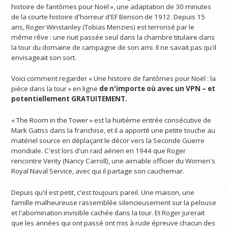
histoire de fantômes pour Noël », une adaptation de 30 minutes
de la courte histoire d'horreur d'EF Benson de 1912. Depuis 15
ans, Roger Winstanley (Tobias Menzies) est terrorisé par le
même rêve : une nuit passée seul dans la chambre titulaire dans
la tour du domaine de campagne de son ami. Il ne savait pas qu'il
envisageait son sort.
Voici comment regarder « Une histoire de fantômes pour Noël : la
pièce dans la tour » en ligne
de n'importe où avec un VPN
– et
potentiellement GRATUITEMENT.
« The Room in the Tower » est la huitième entrée consécutive de
Mark Gatiss dans la franchise, et il a apporté une petite touche au
matériel source en déplaçant le décor vers la Seconde Guerre
mondiale. C'est lors d'un raid aérien en 1944 que Roger
rencontre Verity (Nancy Carroll), une aimable officier du Women's
Royal Naval Service, avec qui il partage son cauchemar.
Depuis qu'il est petit, c'est toujours pareil. Une maison, une
famille malheureuse rassemblée silencieusement sur la pelouse
et l'abomination invisible cachée dans la tour. Et Roger jurerait
que les années qui ont passé ont mis à rude épreuve chacun des