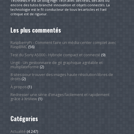
Technews.fr est un blog High Tech avec des tests, des avis ou
encore des tutos branché innovation et objets connectés. La
technologie est le fil conducteur de tous les articles et l’œil
critique est de rigueur.
Les plus commentés
RaspberryPi - Comment faire un média-center complet avec
RaspBMC
(56)
Test du Sony A5000 - Hybride compact et connecté
(9)
Ungit - Un gestionnaire de git graphique agréable et
multiplateforme
(2)
8 sites pour trouver des images haute résolution libres de
droits
(2)
À propos
(1)
Redresser une série d'images facilement et rapidement
grâce à XnView
(1)
Catégories
Actualité
(4 247)