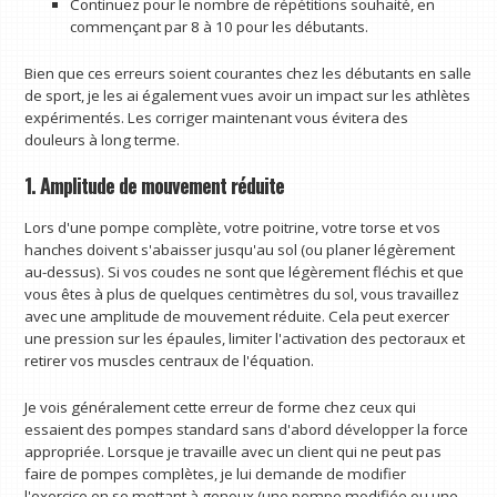
Continuez pour le nombre de répétitions souhaité, en
commençant par 8 à 10 pour les débutants.
Bien que ces erreurs soient courantes chez les débutants en salle
de sport, je les ai également vues avoir un impact sur les athlètes
expérimentés. Les corriger maintenant vous évitera des
douleurs à long terme.
1. Amplitude de mouvement réduite
Lors d'une pompe complète, votre poitrine, votre torse et vos
hanches doivent s'abaisser jusqu'au sol (ou planer légèrement
au-dessus). Si vos coudes ne sont que légèrement fléchis et que
vous êtes à plus de quelques centimètres du sol, vous travaillez
avec une amplitude de mouvement réduite. Cela peut exercer
une pression sur les épaules, limiter l'activation des pectoraux et
retirer vos muscles centraux de l'équation.
Je vois généralement cette erreur de forme chez ceux qui
essaient des pompes standard sans d'abord développer la force
appropriée. Lorsque je travaille avec un client qui ne peut pas
faire de pompes complètes, je lui demande de modifier
l'exercice en se mettant à genoux (une pompe modifiée ou une