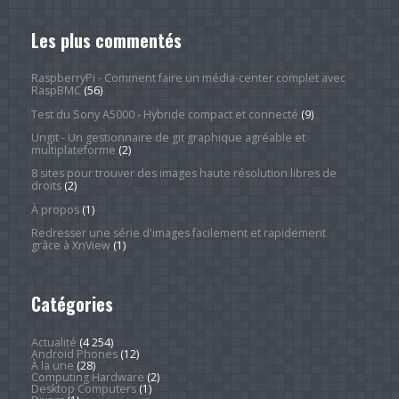
Les plus commentés
RaspberryPi - Comment faire un média-center complet avec
RaspBMC
(56)
Test du Sony A5000 - Hybride compact et connecté
(9)
Ungit - Un gestionnaire de git graphique agréable et
multiplateforme
(2)
8 sites pour trouver des images haute résolution libres de
droits
(2)
À propos
(1)
Redresser une série d'images facilement et rapidement
grâce à XnView
(1)
Catégories
Actualité
(4 254)
Android Phones
(12)
À la une
(28)
Computing Hardware
(2)
Desktop Computers
(1)