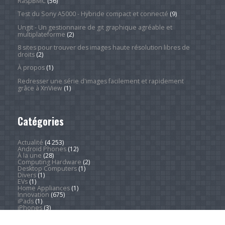
RaspBMC
(56)
Test du Sony A5000 - Hybride compact et connecté
(9)
Ungit - Un gestionnaire de git graphique agréable et
multiplateforme
(2)
8 sites pour trouver des images haute résolution libres de
droits
(2)
À propos
(1)
Redresser une série d'images facilement et rapidement
grâce à XnView
(1)
Catégories
Actualité
(4 253)
Android Phones
(12)
À la une
(28)
Computing Hardware
(2)
Desktop Computers
(1)
Divers
(1)
EVs
(1)
Home Appliances
(1)
Innovation
(675)
iPads
(1)
iPhones
(3)
Jeux
(52)
Logiciel
(57)