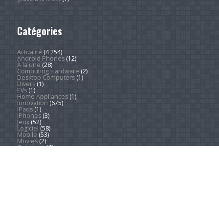
Catégories
Actualité
(4 254)
Android Phones
(12)
À la une
(28)
Computing Hardware
(2)
Desktop Computers
(1)
Divers
(1)
EVs
(1)
Home Appliances
(1)
Innovation
(675)
iPads
(1)
iPhones
(3)
Jeux
(52)
Logiciel
(58)
Mobile
(53)
Movies
(2)
Outdoors
(6)
PC Gaming
(1)
Sleep
(2)
Sports
(548)
Streaming
(1 454)
Tendances
(266)
Test
(157)
Tutoriels
(1 936)
VR & AR
(1)