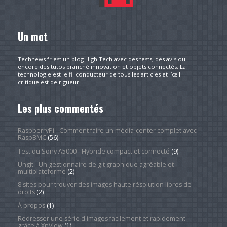
Un mot
Technews.fr est un blog High Tech avec des tests, des avis ou
encore des tutos branché innovation et objets connectés. La
technologie est le fil conducteur de tous les articles et l’œil
critique est de rigueur.
Les plus commentés
RaspberryPi - Comment faire un média-center complet avec
RaspBMC
(56)
Test du Sony A5000 - Hybride compact et connecté
(9)
Ungit - Un gestionnaire de git graphique agréable et
multiplateforme
(2)
8 sites pour trouver des images haute résolution libres de
droits
(2)
À propos
(1)
Redresser une série d'images facilement et rapidement
grâce à XnView
(1)