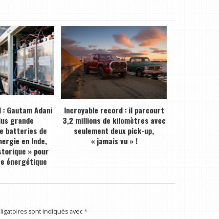
 : Gautam Adani
Incroyable record : il parcourt
plus grande
3,2 millions de kilomètres avec
de batteries de
seulement deux pick-up,
ergie en Inde,
« jamais vu » !
storique » pour
ce énergétique
igatoires sont indiqués avec
*