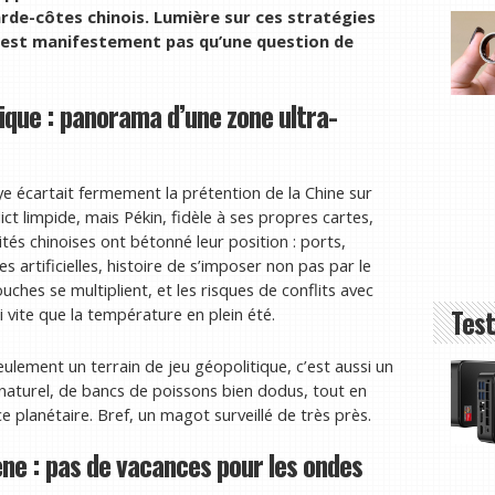
rde-côtes chinois. Lumière sur ces stratégies
n’est manifestement pas qu’une question de
ique : panorama d’une zone ultra-
aye écartait fermement la prétention de la Chine sur
ct limpide, mais Pékin, fidèle à ses propres cartes,
ités chinoises ont bétonné leur position : ports,
s artificielles, histoire de s’imposer non pas par le
uches se multiplient, et les risques de conflits avec
Test
i vite que la température en plein été.
eulement un terrain de jeu géopolitique, c’est aussi un
 naturel, de bancs de poissons bien dodus, tout en
planétaire. Bref, un magot surveillé de très près.
cène : pas de vacances pour les ondes