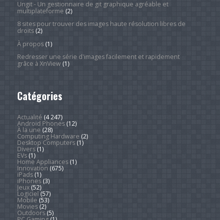
Ungit - Un gestionnaire de git graphique agréable et
multiplateforme
(2)
8 sites pour trouver des images haute résolution libres de
droits
(2)
À propos
(1)
Redresser une série d'images facilement et rapidement
grâce à XnView
(1)
Catégories
Actualité
(4 247)
Android Phones
(12)
À la une
(28)
Computing Hardware
(2)
Desktop Computers
(1)
Divers
(1)
EVs
(1)
Home Appliances
(1)
Innovation
(675)
iPads
(1)
iPhones
(3)
Jeux
(52)
Logiciel
(57)
Mobile
(53)
Movies
(2)
Outdoors
(5)
PC Gaming
(1)