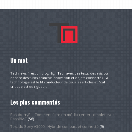
Un mot
Technews.fr est un blog High Tech avec des tests, des avis ou
encore des tutos branché innovation et objets connectés. La
technologie est le fil conducteur de tous les articles et l’œil
critique est de rigueur.
Les plus commentés
RaspberryPi - Comment faire un média-center complet avec
RaspBMC
(56)
Test du Sony A5000 - Hybride compact et connecté
(9)