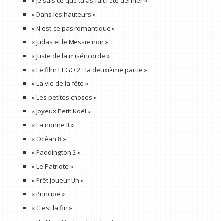
« Je sais ce que tu as fait l'été dernier »
« Dans les hauteurs »
« N'est-ce pas romantique »
« Judas et le Messie noir »
« Juste de la miséricorde »
« Le film LEGO 2 : la deuxième partie »
« La vie de la fête »
« Les petites choses »
« Joyeux Petit Noël »
« La nonne II »
« Océan 8 »
« Paddington 2 »
« Le Patriote »
« Prêt Joueur Un »
« Principe »
« C'est la fin »