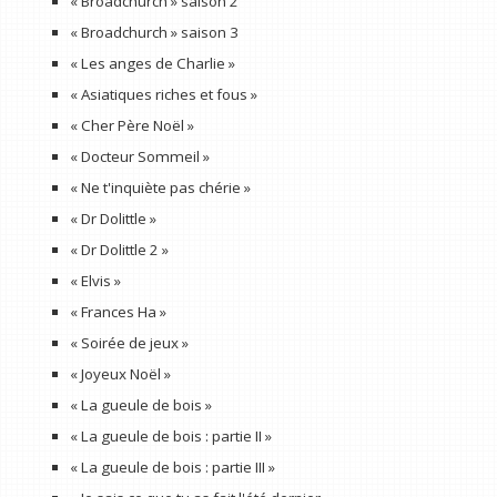
« Broadchurch » saison 2
« Broadchurch » saison 3
« Les anges de Charlie »
« Asiatiques riches et fous »
« Cher Père Noël »
« Docteur Sommeil »
« Ne t'inquiète pas chérie »
« Dr Dolittle »
« Dr Dolittle 2 »
« Elvis »
« Frances Ha »
« Soirée de jeux »
« Joyeux Noël »
« La gueule de bois »
« La gueule de bois : partie II »
« La gueule de bois : partie III »