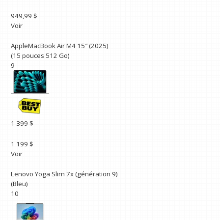
949,99 $
Voir
AppleMacBook Air M4 15″ (2025)
(15 pouces 512 Go)
9
1 399 $
1 199 $
Voir
Lenovo Yoga Slim 7x (génération 9)
(Bleu)
10