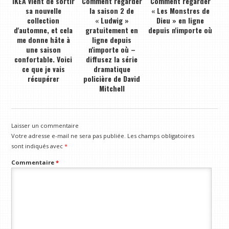
IKEA vient de sortir
Comment regarder
Comment regarder
sa nouvelle
la saison 2 de
« Les Monstres de
collection
« Ludwig »
Dieu » en ligne
d'automne, et cela
gratuitement en
depuis n'importe où
me donne hâte à
ligne depuis
une saison
n'importe où –
confortable. Voici
diffusez la série
ce que je vais
dramatique
récupérer
policière de David
Mitchell
Laisser un commentaire
Votre adresse e-mail ne sera pas publiée.
Les champs obligatoires
sont indiqués avec
*
Commentaire
*