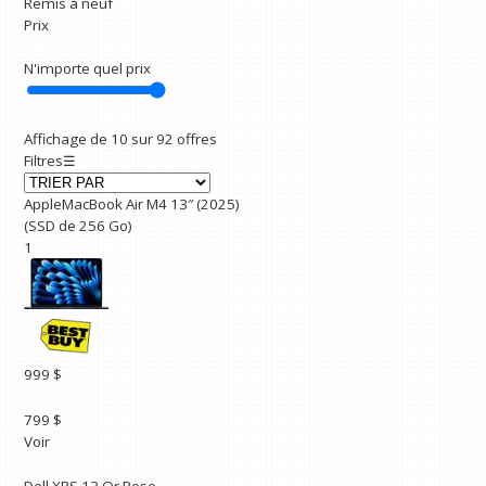
Remis à neuf
Prix
N'importe quel prix
Affichage de 10 sur 92 offres
Filtres
☰
AppleMacBook Air M4 13″ (2025)
(SSD de 256 Go)
1
999 $
799 $
Voir