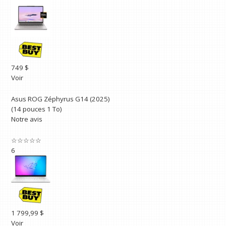
749 $
Voir
Asus ROG Zéphyrus G14 (2025)
(14 pouces 1 To)
Notre avis
☆
☆
☆
☆
☆
6
1 799,99 $
Voir