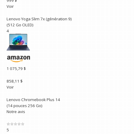
999 $
Voir
Lenovo Yoga Slim 7x (génération 9)
(512 Go OLED)
4
1 075,79 $
858,11 $
Voir
Lenovo Chromebook Plus 14
(14 pouces 256 Go)
Notre avis
☆
☆
☆
☆
☆
5