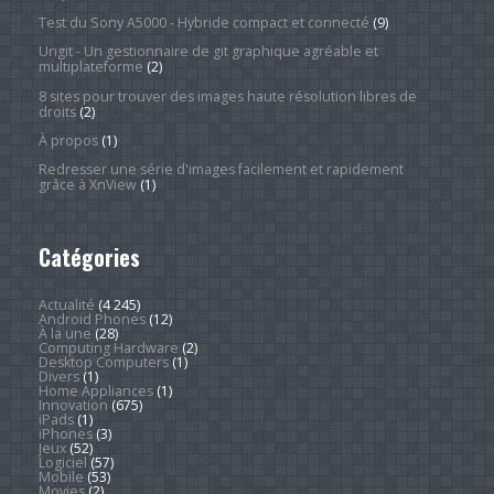
Test du Sony A5000 - Hybride compact et connecté
(9)
Ungit - Un gestionnaire de git graphique agréable et
multiplateforme
(2)
8 sites pour trouver des images haute résolution libres de
droits
(2)
À propos
(1)
Redresser une série d'images facilement et rapidement
grâce à XnView
(1)
Catégories
Actualité
(4 245)
Android Phones
(12)
À la une
(28)
Computing Hardware
(2)
Desktop Computers
(1)
Divers
(1)
Home Appliances
(1)
Innovation
(675)
iPads
(1)
iPhones
(3)
Jeux
(52)
Logiciel
(57)
Mobile
(53)
Movies
(2)