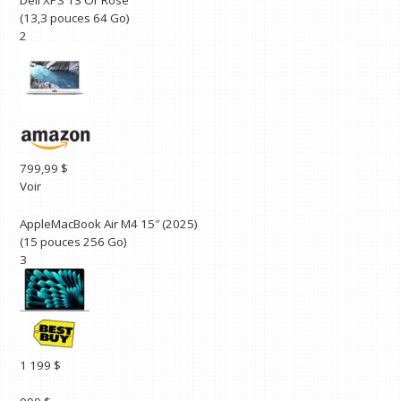
Dell XPS 13 Or Rose
(13,3 pouces 64 Go)
2
799,99 $
Voir
AppleMacBook Air M4 15″ (2025)
(15 pouces 256 Go)
3
1 199 $