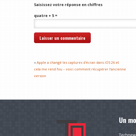
Saisissez votre réponse en chiffres
quatre + 5 =
«
Apple a changé les captures d'écran dans iOS 26 et
cela me rend fou – voici comment récupérer l'ancienne
version
Un mo
Technews.