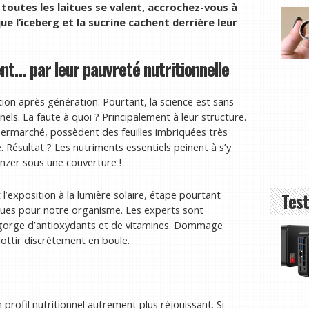
 toutes les laitues se valent, accrochez-vous à
e l’iceberg et la sucrine cachent derrière leur
lent… par leur pauvreté nutritionnelle
tion après génération. Pourtant, la science est sans
nels. La faute à quoi ? Principalement à leur structure.
supermarché, possèdent des feuilles imbriquées très
Résultat ? Les nutriments essentiels peinent à s’y
nzer sous une couverture !
 l’exposition à la lumière solaire, étape pourtant
Test
ques pour notre organisme. Les experts sont
le regorge d’antioxydants et de vitamines. Dommage
blottir discrètement en boule.
profil nutritionnel autrement plus réjouissant. Si