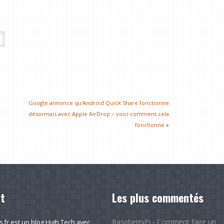
Google annonce qu'Android Quick Share fonctionne
désormais avec Apple AirDrop – voici comment cela
fonctionne
»
t
Les plus commentés
RaspberryPi - Comment faire un
fr est un blog High Tech avec