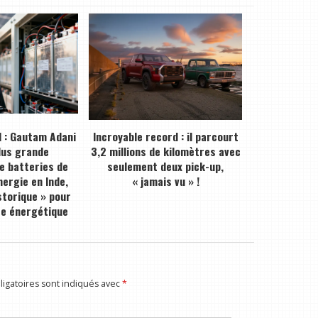
 : Gautam Adani
Incroyable record : il parcourt
plus grande
3,2 millions de kilomètres avec
de batteries de
seulement deux pick-up,
ergie en Inde,
« jamais vu » !
storique » pour
ce énergétique
igatoires sont indiqués avec
*