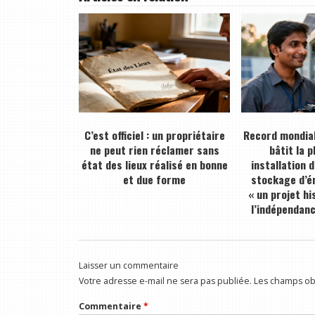
C’est officiel : un propriétaire
Record mondial
ne peut rien réclamer sans
bâtit la 
état des lieux réalisé en bonne
installation 
et due forme
stockage d’én
« un projet hi
l’indépendan
Laisser un commentaire
Votre adresse e-mail ne sera pas publiée.
Les champs obl
Commentaire
*