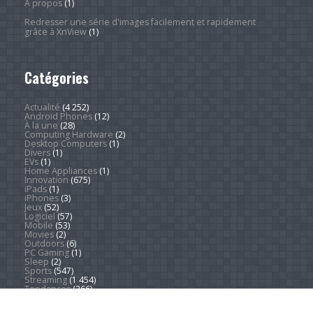
À propos
(1)
Redresser une série d'images facilement et rapidement
grâce à XnView
(1)
Catégories
Actualité
(4 252)
Android Phones
(12)
À la une
(28)
Computing Hardware
(2)
Desktop Computers
(1)
Divers
(1)
EVs
(1)
Home Appliances
(1)
Innovation
(675)
iPads
(1)
iPhones
(3)
Jeux
(52)
Logiciel
(57)
Mobile
(53)
Movies
(2)
Outdoors
(6)
PC Gaming
(1)
Sleep
(2)
Sports
(547)
Streaming
(1 454)
Tendances
(266)
Test
(157)
Tutoriels
(1 936)