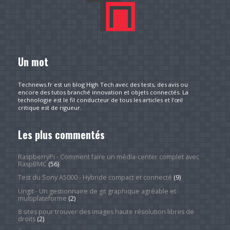
Un mot
Technews.fr est un blog High Tech avec des tests, des avis ou
encore des tutos branché innovation et objets connectés. La
technologie est le fil conducteur de tous les articles et l’œil
critique est de rigueur.
Les plus commentés
RaspberryPi - Comment faire un média-center complet avec
RaspBMC
(56)
Test du Sony A5000 - Hybride compact et connecté
(9)
Ungit - Un gestionnaire de git graphique agréable et
multiplateforme
(2)
8 sites pour trouver des images haute résolution libres de
droits
(2)