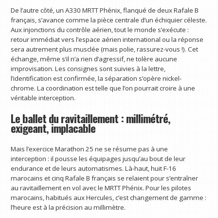
De l’autre côté, un A330 MRTT Phénix, flanqué de deux Rafale B
français, s’avance comme la pièce centrale d’un échiquier céleste.
Aux injonctions du contrôle aérien, tout le monde s’exécute :
retour immédiat vers l’espace aérien international ou la réponse
sera autrement plus musclée (mais polie, rassurez-vous !). Cet
échange, même s’il n’a rien d’agressif, ne tolère aucune
improvisation. Les consignes sont suivies à la lettre,
l’identification est confirmée, la séparation s’opère nickel-
chrome. La coordination est telle que l’on pourrait croire à une
véritable interception.
Le ballet du ravitaillement : millimétré,
exigeant, implacable
Mais l’exercice Marathon 25 ne se résume pas à une
interception : il pousse les équipages jusqu’au bout de leur
endurance et de leurs automatismes. Là-haut, huit F-16
marocains et cinq Rafale B français se relaient pour s’entraîner
au ravitaillement en vol avec le MRTT Phénix. Pour les pilotes
marocains, habitués aux Hercules, c’est changement de gamme :
l’heure est à la précision au millimètre.