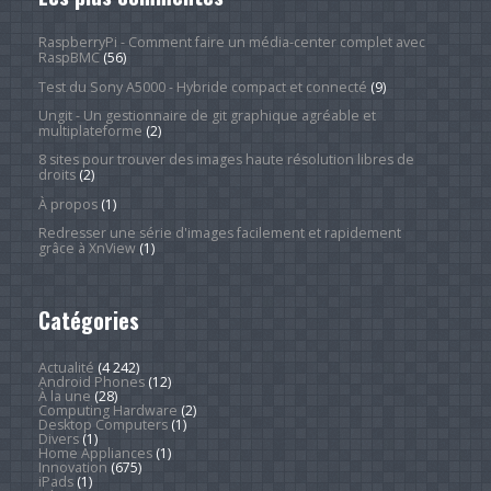
RaspberryPi - Comment faire un média-center complet avec
RaspBMC
(56)
Test du Sony A5000 - Hybride compact et connecté
(9)
Ungit - Un gestionnaire de git graphique agréable et
multiplateforme
(2)
8 sites pour trouver des images haute résolution libres de
droits
(2)
À propos
(1)
Redresser une série d'images facilement et rapidement
grâce à XnView
(1)
Catégories
Actualité
(4 242)
Android Phones
(12)
À la une
(28)
Computing Hardware
(2)
Desktop Computers
(1)
Divers
(1)
Home Appliances
(1)
Innovation
(675)
iPads
(1)