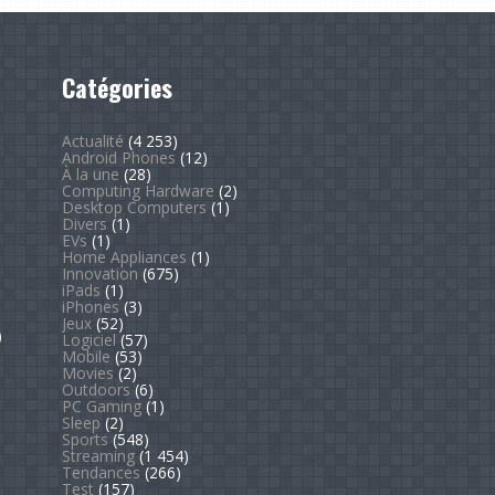
Catégories
Actualité
(4 253)
Android Phones
(12)
À la une
(28)
Computing Hardware
(2)
Desktop Computers
(1)
Divers
(1)
EVs
(1)
Home Appliances
(1)
Innovation
(675)
iPads
(1)
iPhones
(3)
Jeux
(52)
)
Logiciel
(57)
Mobile
(53)
Movies
(2)
Outdoors
(6)
PC Gaming
(1)
Sleep
(2)
Sports
(548)
Streaming
(1 454)
Tendances
(266)
Test
(157)