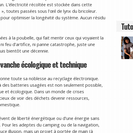
 L’électricité récoltée est stockée dans cette
», toutes passées sous l’œil de lynx du bricoleur.
e pour optimiser la longévité du système. Aucun résidu
Tuto
s à la poubelle, qui fait mentir ceux qui voyaient la
ni feu d’artifice, ni panne catastrophe, juste une
puis bientôt une décennie.
revanche écologique et technique
edonne toute sa noblesse au recyclage électronique.
à des batteries usagées est non seulement possible,
ique et écologique. Dans un monde de crises
récieux de voir des déchets devenir ressources,
omestique.
êvent de liberté énergétique ou d’une énergie sans
 Pour les adeptes du camping ou de la navigation,
ce illusion, mais un projet à portée de main (à