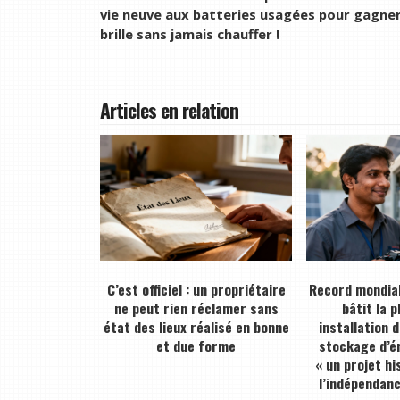
vie neuve aux batteries usagées pour gagner e
brille sans jamais chauffer !
Articles en relation
C’est officiel : un propriétaire
Record mondial
ne peut rien réclamer sans
bâtit la 
état des lieux réalisé en bonne
installation 
et due forme
stockage d’én
« un projet hi
l’indépendan