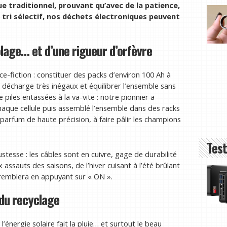
e traditionnel, prouvant qu’avec de la patience,
 tri sélectif, nos déchets électroniques peuvent
lage… et d’une rigueur d’orfèvre
ce-fiction : constituer des packs d’environ 100 Ah à
 décharge très inégaux et équilibrer l’ensemble sans
e piles entassées à la va-vite : notre pionnier a
aque cellule puis assemblé l’ensemble dans des racks
n parfum de haute précision, à faire pâlir les champions
Test
tesse : les câbles sont en cuivre, gage de durabilité
ux assauts des saisons, de l’hiver cuisant à l’été brûlant
e tremblera en appuyant sur « ON ».
 du recyclage
énergie solaire fait la pluie… et surtout le beau