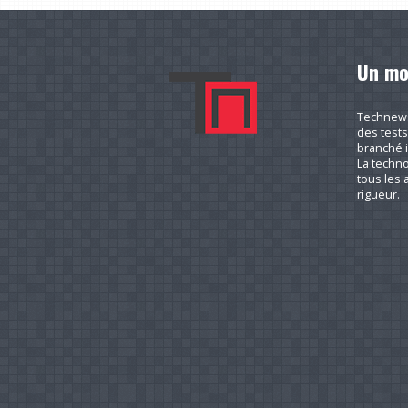
Un mo
Technews.
des tests
branché i
La techno
tous les a
rigueur.