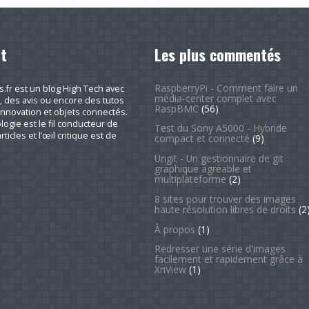
t
Les plus commentés
RaspberryPi - Comment faire un
fr est un blog High Tech avec
média-center complet avec
, des avis ou encore des tutos
RaspBMC
(56)
nnovation et objets connectés.
logie est le fil conducteur de
Test du Sony A5000 - Hybride
rticles et l’œil critique est de
compact et connecté
(9)
Ungit - Un gestionnaire de git
graphique agréable et
multiplateforme
(2)
8 sites pour trouver des images
haute résolution libres de droits
(2
À propos
(1)
Redresser une série d'images
facilement et rapidement grâce à
XnView
(1)