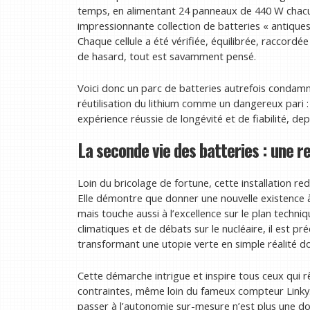
temps, en alimentant 24 panneaux de 440 W chacun.
impressionnante collection de batteries « antiques 
Chaque cellule a été vérifiée, équilibrée, raccordé
de hasard, tout est savamment pensé.
Voici donc un parc de batteries autrefois condamnée
réutilisation du lithium comme un dangereux pari : 
expérience réussie de longévité et de fiabilité, de
La seconde vie des batteries : une 
Loin du bricolage de fortune, cette installation r
Elle démontre que donner une nouvelle existence 
mais touche aussi à l’excellence sur le plan techn
climatiques et de débats sur le nucléaire, il est p
transformant une utopie verte en simple réalité d
Cette démarche intrigue et inspire tous ceux qui r
contraintes, même loin du fameux compteur Linky.
passer à l’autonomie sur-mesure n’est plus une dou