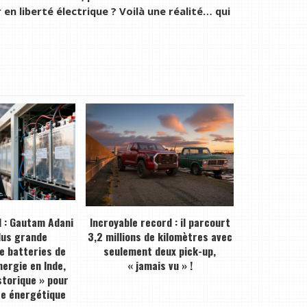
n liberté électrique ? Voilà une réalité… qui
 : Gautam Adani
Incroyable record : il parcourt
plus grande
3,2 millions de kilomètres avec
de batteries de
seulement deux pick-up,
ergie en Inde,
« jamais vu » !
storique » pour
ce énergétique