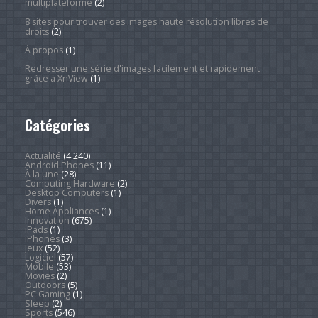
multiplateforme
(2)
8 sites pour trouver des images haute résolution libres de
droits
(2)
À propos
(1)
Redresser une série d'images facilement et rapidement
grâce à XnView
(1)
Catégories
Actualité
(4 240)
Android Phones
(11)
À la une
(28)
Computing Hardware
(2)
Desktop Computers
(1)
Divers
(1)
Home Appliances
(1)
Innovation
(675)
iPads
(1)
iPhones
(3)
Jeux
(52)
Logiciel
(57)
Mobile
(53)
Movies
(2)
Outdoors
(5)
PC Gaming
(1)
Sleep
(2)
Sports
(546)