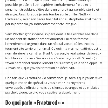
possible. Je blâme l'atmosphère (littéralement) froide et le
sentiment troublant d'être dans un endroit qui semble stérile et
étrange. Ainsi, lorsque je suis tombé sur le thriller Netflix «
Fractured », avec son cadre hospitalier claustrophobe et alimenté
par la paranoïa, j'ai immédiatement été intrigué.
Sam Worthington incarne un père dont la fille est blessée dans
un accident de stationnement anormal. Lui et sa femme
l'emmènent d'urgence dans un hôpital voisin, où les choses
tournent vite terriblement mal. Ce qui m'a vraiment attiré, c'est le
nom derrière la caméra : Brad Anderson, le réalisateur de joyaux
troublants comme « Session 9 », « Vanishing on 7th Street » (un
favori personnel criminellement sous-estimé) et la série Apple TV
« Invasion », que j'avais l'intention de découvrir.
Une fois que « Fractured » a commencé, je savais que j'allais vivre
quelque chose de spécial. Si vous aimez les mystères
enveloppés d’effroi, remplis de silences étranges et de malaise
psychologique, celui-ci vous captivera absolument.
De quoi parle « Fractured » »