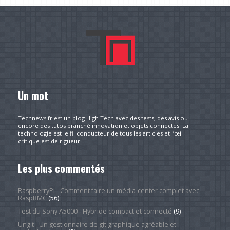
Un mot
Technews.fr est un blog High Tech avec des tests, des avis ou
encore des tutos branché innovation et objets connectés. La
technologie est le fil conducteur de tous les articles et l’œil
critique est de rigueur.
Les plus commentés
RaspberryPi - Comment faire un média-center complet avec
RaspBMC
(56)
Test du Sony A5000 - Hybride compact et connecté
(9)
Ungit - Un gestionnaire de git graphique agréable et