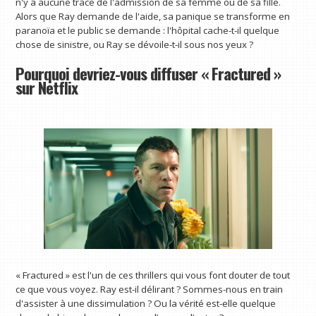
n'y a aucune trace de l'admission de sa femme ou de sa fille.
Alors que Ray demande de l'aide, sa panique se transforme en
paranoïa et le public se demande : l'hôpital cache-t-il quelque
chose de sinistre, ou Ray se dévoile-t-il sous nos yeux ?
Pourquoi devriez-vous diffuser « Fractured »
sur Netflix
« Fractured » est l'un de ces thrillers qui vous font douter de tout
ce que vous voyez. Ray est-il délirant ? Sommes-nous en train
d'assister à une dissimulation ? Ou la vérité est-elle quelque