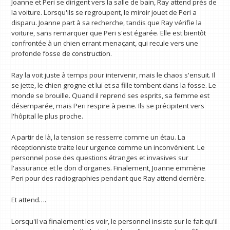
Joanne et Peri se dirigent vers la salle de bain, Ray attend près de
la voiture. Lorsqu'ils se regroupent, le miroir jouet de Peri a
disparu. Joanne part à sa recherche, tandis que Ray vérifie la
voiture, sans remarquer que Peri s'est égarée. Elle est bientôt
confrontée à un chien errant menaçant, qui recule vers une
profonde fosse de construction.
Ray la voit juste à temps pour intervenir, mais le chaos s'ensuit. Il
se jette, le chien grogne et lui et sa fille tombent dans la fosse. Le
monde se brouille. Quand il reprend ses esprits, sa femme est
désemparée, mais Peri respire à peine. Ils se précipitent vers
l'hôpital le plus proche.
A partir de là, la tension se resserre comme un étau. La
réceptionniste traite leur urgence comme un inconvénient. Le
personnel pose des questions étranges et invasives sur
l'assurance et le don d'organes. Finalement, Joanne emmène
Peri pour des radiographies pendant que Ray attend derrière.
Et attend….
Lorsqu'il va finalement les voir, le personnel insiste sur le fait qu'il