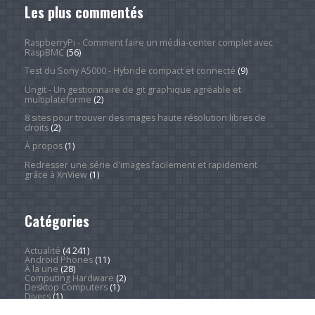
Les plus commentés
RaspberryPi - Comment faire un média-center complet avec
RaspBMC
(56)
Test du Sony A5000 - Hybride compact et connecté
(9)
Ungit - Un gestionnaire de git graphique agréable et
multiplateforme
(2)
8 sites pour trouver des images haute résolution libres de
droits
(2)
À propos
(1)
Redresser une série d'images facilement et rapidement
grâce à XnView
(1)
Catégories
Actualité
(4 241)
Android Phones
(11)
À la une
(28)
Computing Hardware
(2)
Desktop Computers
(1)
Divers
(1)
Home Appliances
(1)
Innovation
(675)