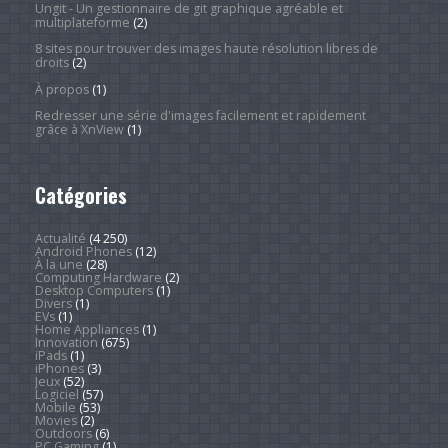
Ungit - Un gestionnaire de git graphique agréable et
multiplateforme
(2)
8 sites pour trouver des images haute résolution libres de
droits
(2)
À propos
(1)
Redresser une série d'images facilement et rapidement
grâce à XnView
(1)
Catégories
Actualité
(4 250)
Android Phones
(12)
À la une
(28)
Computing Hardware
(2)
Desktop Computers
(1)
Divers
(1)
EVs
(1)
Home Appliances
(1)
Innovation
(675)
iPads
(1)
iPhones
(3)
Jeux
(52)
Logiciel
(57)
Mobile
(53)
Movies
(2)
Outdoors
(6)
PC Gaming
(1)