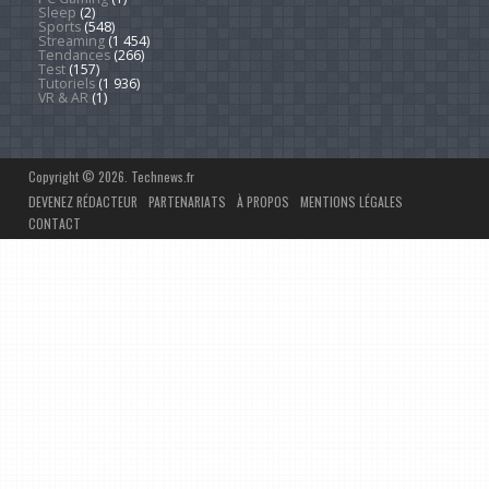
Sleep
(2)
Sports
(548)
Streaming
(1 454)
Tendances
(266)
Test
(157)
Tutoriels
(1 936)
VR & AR
(1)
Copyright © 2026. Technews.fr
DEVENEZ RÉDACTEUR
PARTENARIATS
À PROPOS
MENTIONS LÉGALES
CONTACT