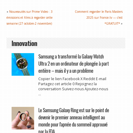
«
Nouveautés sur Prime Video : 3
Comment regarder le Paris Masters
émissions et films à regarder cette
2025 sur France.tv — c'est
semaine (27 octobre-2 novembre)
*GRATUIT*
»
Innovation
Samsung a transformé la Galaxy Watch
Ultra 2 en un ordinateur de plongée à part
entière – mais il y a un problème
Copier le lien Facebook X Reddit E-mail
Partagez cet article 0 Rejoignez la
conversation Suivez-nous Ajoutez-nous
...
Le Samsung Galaxy Ring est sur le point de
devenir le premier anneau intelligent au
monde pour l'apnée du sommeil approuvé
par la FDA.