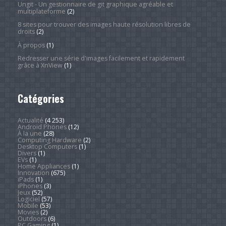
Ungit - Un gestionnaire de git graphique agréable et
multiplateforme
(2)
8 sites pour trouver des images haute résolution libres de
droits
(2)
À propos
(1)
Redresser une série d'images facilement et rapidement
grâce à XnView
(1)
Catégories
Actualité
(4 253)
Android Phones
(12)
À la une
(28)
Computing Hardware
(2)
Desktop Computers
(1)
Divers
(1)
EVs
(1)
Home Appliances
(1)
Innovation
(675)
iPads
(1)
iPhones
(3)
Jeux
(52)
Logiciel
(57)
Mobile
(53)
Movies
(2)
Outdoors
(6)
PC Gaming
(1)