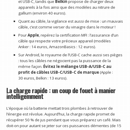
et USB-C, tandis que
Belkin
propose de charger deux
appareils à la fois ainsi que des modèles au nitrure de
gallium (environ 40 euros).
Quant au câble, la vigilance est aussi de mise : un mauvais
câble, c’est comme verser du vinaigre dans le moteur !
Pour
Apple
, repérez la certification MFI : l’assurance d’un
câble qui respecte votre précieux appareil (modèles
Anker : 14 euros, AmazonBasics : 12 euros).
Sur Android, le royaume de l’USB-C cache aussi ses pièges
: tous les câbles ne négocient pas la puissance de la
même façon.
Évitez le mélange USB-A/USB-C au
profit de câbles USB-C/USB-C de marque
(Apple :
30 euros, Belkin : 13 euros).
La charge rapide : un coup de fouet à manier
intelligemment
L’époque où la batterie mettait trois plombes à retrouver de
l’énergie est révolue. Aujourd’hui, la charge rapide promet de
récupérer 50 % de jus pendant que vous préparez un café. Mais
doit-on pour autant se jeter sur ces puissances démentes (de 15