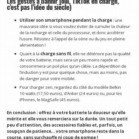
Les gestes à bannir (oui, TikTok en charge,
c’est pas l’idée du siècle)
Utiliser son smartphone pendant la charge
: une
mauvaise idée si vous voulez éviter de cumuler la chaleur
de la recharge et celle du processeur, et donc accélérer
l’usure. Résistez à l’appel de la série ou du jeu en pleine
alimentation !
Quant à la
charge sans fil
, elle ne détériore pas la qualité
de votre batterie, mais sera un peu moins rapide et
consommera un poil plus qu’un câble. La déperdition de
l’induction y est pour quelque chose, mais au moins, pas
de danger pour votre mobile.
Pour charger zen, regardez du côté du modèle Belkin
10 watts (17,50 euros), d’Anker (24 euros) ou, pour les
iPhones, le MagSafe (45 euros).
En conclusion : offrez à votre batterie la douceur qu’elle
mérite et elle vous remerciera sur la durée. Un tout petit
peu d’attention, des accessoires fiables et, parfois, un
soupçon de patience… votre smartphone reste dans la
course, sans surchauffe ni coup de pompe !