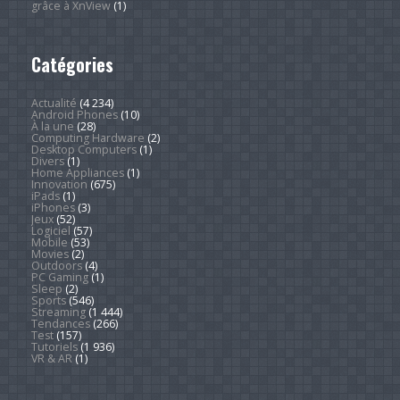
grâce à XnView
(1)
Catégories
Actualité
(4 234)
Android Phones
(10)
À la une
(28)
Computing Hardware
(2)
Desktop Computers
(1)
Divers
(1)
Home Appliances
(1)
Innovation
(675)
iPads
(1)
iPhones
(3)
Jeux
(52)
Logiciel
(57)
Mobile
(53)
Movies
(2)
Outdoors
(4)
PC Gaming
(1)
Sleep
(2)
Sports
(546)
Streaming
(1 444)
Tendances
(266)
Test
(157)
Tutoriels
(1 936)
VR & AR
(1)