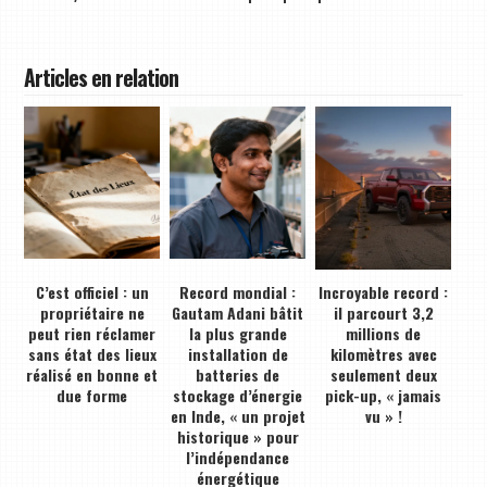
Articles en relation
C’est officiel : un
Record mondial :
Incroyable record :
propriétaire ne
Gautam Adani bâtit
il parcourt 3,2
peut rien réclamer
la plus grande
millions de
sans état des lieux
installation de
kilomètres avec
réalisé en bonne et
batteries de
seulement deux
due forme
stockage d’énergie
pick-up, « jamais
en Inde, « un projet
vu » !
historique » pour
l’indépendance
énergétique