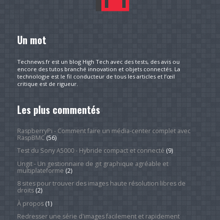
Un mot
Technews.fr est un blog High Tech avec des tests, des avis ou
encore des tutos branché innovation et objets connectés. La
technologie est le fil conducteur de tous les articles et l’œil
critique est de rigueur.
Les plus commentés
RaspberryPi - Comment faire un média-center complet avec
RaspBMC
(56)
Test du Sony A5000 - Hybride compact et connecté
(9)
Ungit - Un gestionnaire de git graphique agréable et
multiplateforme
(2)
8 sites pour trouver des images haute résolution libres de
droits
(2)
À propos
(1)
Redresser une série d'images facilement et rapidement