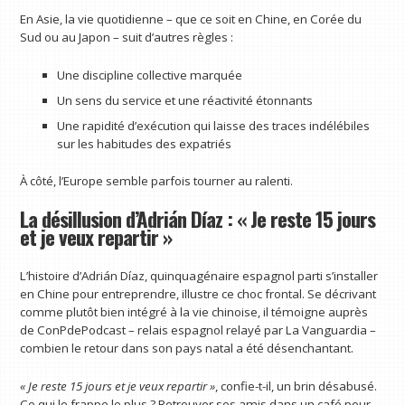
En Asie, la vie quotidienne – que ce soit en Chine, en Corée du
Sud ou au Japon – suit d’autres règles :
Une discipline collective marquée
Un sens du service et une réactivité étonnants
Une rapidité d’exécution qui laisse des traces indélébiles
sur les habitudes des expatriés
À côté, l’Europe semble parfois tourner au ralenti.
La désillusion d’Adrián Díaz : « Je reste 15 jours
et je veux repartir »
L’histoire d’Adrián Díaz, quinquagénaire espagnol parti s’installer
en Chine pour entreprendre, illustre ce choc frontal. Se décrivant
comme plutôt bien intégré à la vie chinoise, il témoigne auprès
de ConPdePodcast – relais espagnol relayé par La Vanguardia –
combien le retour dans son pays natal a été désenchantant.
« Je reste 15 jours et je veux repartir »
, confie-t-il, un brin désabusé.
Ce qui le frappe le plus ? Retrouver ses amis dans un café pour