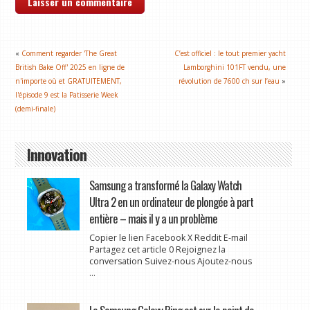
«
Comment regarder 'The Great
C’est officiel : le tout premier yacht
British Bake Off' 2025 en ligne de
Lamborghini 101FT vendu, une
n'importe où et GRATUITEMENT,
révolution de 7600 ch sur l’eau
»
l'épisode 9 est la Patisserie Week
(demi-finale)
Innovation
Samsung a transformé la Galaxy Watch
Ultra 2 en un ordinateur de plongée à part
entière – mais il y a un problème
Copier le lien Facebook X Reddit E-mail
Partagez cet article 0 Rejoignez la
conversation Suivez-nous Ajoutez-nous
...