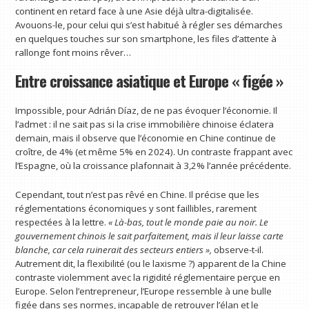
continent en retard face à une Asie déjà ultra-digitalisée.
Avouons-le, pour celui qui s’est habitué à régler ses démarches
en quelques touches sur son smartphone, les files d’attente à
rallonge font moins rêver…
Entre croissance asiatique et Europe « figée »
Impossible, pour Adrián Díaz, de ne pas évoquer l’économie. Il
l’admet : il ne sait pas si la crise immobilière chinoise éclatera
demain, mais il observe que l’économie en Chine continue de
croître, de 4% (et même 5% en 2024). Un contraste frappant avec
l’Espagne, où la croissance plafonnait à 3,2% l’année précédente.
Cependant, tout n’est pas rêvé en Chine. Il précise que les
réglementations économiques y sont faillibles, rarement
respectées à la lettre.
« Là-bas, tout le monde paie au noir. Le
gouvernement chinois le sait parfaitement, mais il leur laisse carte
blanche, car cela ruinerait des secteurs entiers »,
observe-t-il.
Autrement dit, la flexibilité (ou le laxisme ?) apparent de la Chine
contraste violemment avec la rigidité réglementaire perçue en
Europe. Selon l’entrepreneur, l’Europe ressemble à une bulle
figée dans ses normes, incapable de retrouver l’élan et le