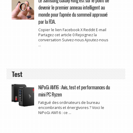
Le Samsung Galaxy Ring est sur le point de
devenir le premier anneau intelligent au
monde pour l'apnée du sommeil approuvé
par la FDA.
Copier le lien Facebook X Reddit E-mail
Partagez cet article 0 Rejoignez la
conversation Suivez-nous Ajoutez-nous
...
Test
NiPoGi AM16 : Avis, test et performances du
mini PC Ryzen
Fatigué des ordinateurs de bureau
encombrants et énergivores ? Voici le
NiPoGi AM16 : ce ...