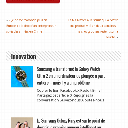
«
« Je ne me reconnais plus en
La MX Master 4, la souris qui a boosté
Europe » : le choc d’un entrepreneur
ma productivité en deux semaines –
après des années en Chine
mais les gauchers restent sur la
touche
»
Innovation
Samsung a transformé la Galaxy Watch
Ultra 2 en un ordinateur de plongée à part
entière – mais il y a un problème
Copier le lien Facebook X Reddit E-mail
Partagez cet article 0 Rejoignez la
conversation Suivez-nous Ajoutez-nous
...
Le Samsung Galaxy Ring est sur le point de
devenir le premier anneau intelligent au