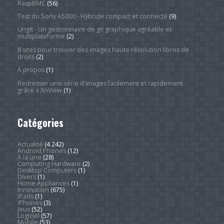
RaspBMC
(56)
Test du Sony A5000 - Hybride compact et connecté
(9)
Ungit - Un gestionnaire de git graphique agréable et
multiplateforme
(2)
8 sites pour trouver des images haute résolution libres de
droits
(2)
À propos
(1)
Redresser une série d'images facilement et rapidement
grâce à XnView
(1)
Catégories
Actualité
(4 242)
Android Phones
(12)
À la une
(28)
Computing Hardware
(2)
Desktop Computers
(1)
Divers
(1)
Home Appliances
(1)
Innovation
(675)
iPads
(1)
iPhones
(3)
Jeux
(52)
Logiciel
(57)
Mobile
(53)