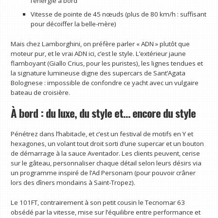
l’énergie à bord
Vitesse de pointe de 45 nœuds (plus de 80 km/h : suffisant
pour décoiffer la belle-mère)
Mais chez Lamborghini, on préfère parler « ADN » plutôt que
moteur pur, et le vrai ADN ici, c’est le style. L’extérieur jaune
flamboyant (Giallo Crius, pour les puristes), les lignes tendues et
la signature lumineuse digne des supercars de Sant’Agata
Bolognese : impossible de confondre ce yacht avec un vulgaire
bateau de croisière.
À bord : du luxe, du style et… encore du style
Pénétrez dans l’habitacle, et c’est un festival de motifs en Y et
hexagones, un volant tout droit sorti d’une supercar et un bouton
de démarrage à la sauce Aventador. Les clients peuvent, cerise
sur le gâteau, personnaliser chaque détail selon leurs désirs via
un programme inspiré de l’Ad Personam (pour pouvoir crâner
lors des dîners mondains à Saint-Tropez).
Le 101FT, contrairement à son petit cousin le Tecnomar 63
obsédé par la vitesse, mise sur l’équilibre entre performance et