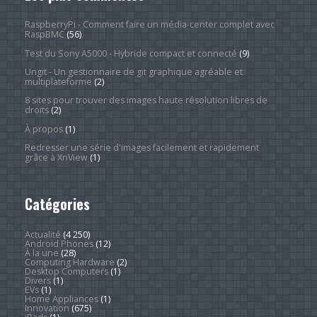
RaspberryPi - Comment faire un média-center complet avec
RaspBMC
(56)
Test du Sony A5000 - Hybride compact et connecté
(9)
Ungit - Un gestionnaire de git graphique agréable et
multiplateforme
(2)
8 sites pour trouver des images haute résolution libres de
droits
(2)
À propos
(1)
Redresser une série d'images facilement et rapidement
grâce à XnView
(1)
Catégories
Actualité
(4 250)
Android Phones
(12)
À la une
(28)
Computing Hardware
(2)
Desktop Computers
(1)
Divers
(1)
EVs
(1)
Home Appliances
(1)
Innovation
(675)