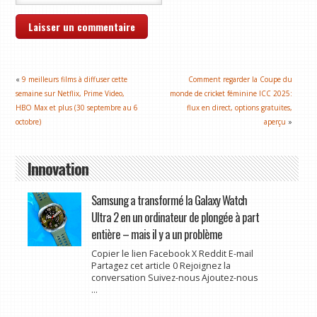
«
9 meilleurs films à diffuser cette
Comment regarder la Coupe du
semaine sur Netflix, Prime Video,
monde de cricket féminine ICC 2025:
HBO Max et plus (30 septembre au 6
flux en direct, options gratuites,
octobre)
aperçu
»
Innovation
Samsung a transformé la Galaxy Watch
Ultra 2 en un ordinateur de plongée à part
entière – mais il y a un problème
Copier le lien Facebook X Reddit E-mail
Partagez cet article 0 Rejoignez la
conversation Suivez-nous Ajoutez-nous
...