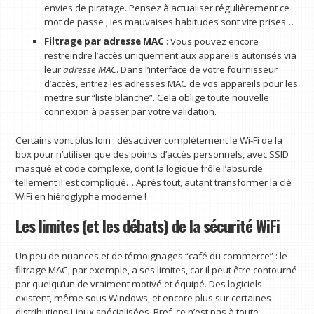
envies de piratage. Pensez à actualiser régulièrement ce
mot de passe ; les mauvaises habitudes sont vite prises…
Filtrage par adresse MAC
: Vous pouvez encore
restreindre l’accès uniquement aux appareils autorisés via
leur
adresse MAC
. Dans l’interface de votre fournisseur
d’accès, entrez les adresses MAC de vos appareils pour les
mettre sur “liste blanche”. Cela oblige toute nouvelle
connexion à passer par votre validation.
Certains vont plus loin : désactiver complètement le Wi-Fi de la
box pour n’utiliser que des points d’accès personnels, avec SSID
masqué et code complexe, dont la logique frôle l’absurde
tellement il est compliqué… Après tout, autant transformer la clé
WiFi en hiéroglyphe moderne !
Les limites (et les débats) de la sécurité WiFi
Un peu de nuances et de témoignages “café du commerce” : le
filtrage MAC, par exemple, a ses limites, car il peut être contourné
par quelqu’un de vraiment motivé et équipé. Des logiciels
existent, même sous Windows, et encore plus sur certaines
distributions Linux spécialisées. Bref, ce n’est pas à toute