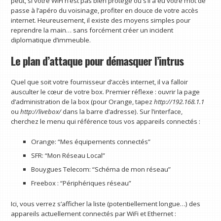
peut, si votre WiFi n’est pas bien protégé ou s’il a eu votre mot de
passe à l’apéro du voisinage, profiter en douce de votre accès
internet. Heureusement, il existe des moyens simples pour
reprendre la main… sans forcément créer un incident
diplomatique d’immeuble.
Le plan d’attaque pour démasquer l’intrus
Quel que soit votre fournisseur d’accès internet, il va falloir
ausculter le cœur de votre box. Premier réflexe : ouvrir la page
d’administration de la box (pour Orange, tapez
http://192.168.1.1
ou
http://livebox/
dans la barre d’adresse). Sur l’interface,
cherchez le menu qui référence tous vos appareils connectés :
Orange: “Mes équipements connectés”
SFR: “Mon Réseau Local”
Bouygues Telecom: “Schéma de mon réseau”
Freebox : “Périphériques réseau”
Ici, vous verrez s’afficher la liste (potentiellement longue…) des
appareils actuellement connectés par WiFi et Ethernet :