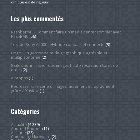
critique est de rigueur.
Les plus commentés
RaspberryPi - Comment faire un média-center complet avec
RaspBMC
(56)
Test du Sony A5000 - Hybride compact et connecté
(9)
Ungit - Un gestionnaire de git graphique agréable et
multiplateforme
(2)
8 sites pour trouver des images haute résolution libres de
droits
(2)
À propos
(1)
Redresser une série d'images facilement et rapidement
grâce à XnView
(1)
Catégories
Actualité
(4 239)
Android Phones
(11)
À la une
(28)
Computing Hardware
(2)