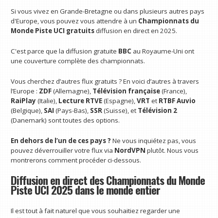
Si vous vivez en Grande-Bretagne ou dans plusieurs autres pays
d'Europe, vous pouvez vous attendre à un
Championnats du
Monde Piste UCI gratuits
diffusion en direct en 2025.
C'est parce que la diffusion gratuite
BBC
au Royaume-Uni ont
une couverture complète des championnats.
Vous cherchez d’autres flux gratuits ? En voici d’autres à travers
l’Europe :
ZDF
(Allemagne),
Télévision française
(France),
RaiPlay
(Italie),
Lecture RTVE
(Espagne),
VRT
et
RTBF Auvio
(Belgique),
SAI
(Pays-Bas),
SSR
(Suisse), et
Télévision 2
(Danemark) sont toutes des options.
En dehors de l’un de ces pays ?
Ne vous inquiétez pas, vous
pouvez déverrouiller votre flux via
NordVPN
plutôt. Nous vous
montrerons comment procéder ci-dessous.
Diffusion en direct des Championnats du Monde
Piste UCI 2025 dans le monde entier
Il est tout à fait naturel que vous souhaitiez regarder une