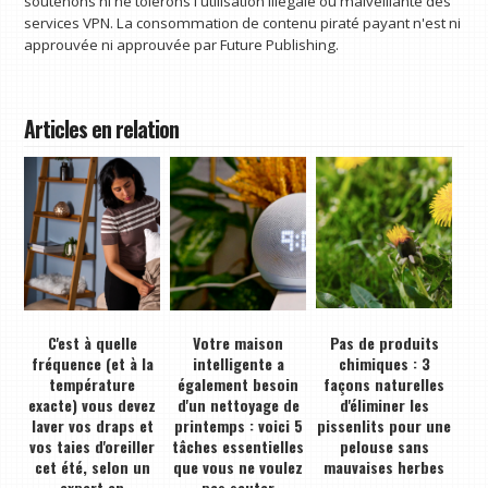
soutenons ni ne tolérons l'utilisation illégale ou malveillante des
services VPN. La consommation de contenu piraté payant n'est ni
approuvée ni approuvée par Future Publishing.
Articles en relation
C'est à quelle
Votre maison
Pas de produits
fréquence (et à la
intelligente a
chimiques : 3
température
également besoin
façons naturelles
exacte) vous devez
d'un nettoyage de
d'éliminer les
laver vos draps et
printemps : voici 5
pissenlits pour une
vos taies d'oreiller
tâches essentielles
pelouse sans
cet été, selon un
que vous ne voulez
mauvaises herbes
expert en
pas sauter