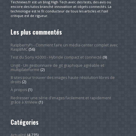
Technews.fr est un blog High Tech avec des tests, des avis ou
encore des tutos branché innovation et objets connectés. La
technologie est le fil conducteur de tous les articles et l’œil
critique est de rigueur.
Les plus commentés
RaspberryPi - Comment faire un média-center complet avec
RaspBMC
(56)
Test du Sony A5000 - Hybride compact et connecté
(9)
Ungit - Un gestionnaire de git graphique agréable et
multiplateforme
(2)
8 sites pour trouver des images haute résolution libres de
droits
(2)
À propos
(1)
Redresser une série d'images facilement et rapidement
grâce à XnView
(1)
Catégories
Actualité
(4 235)