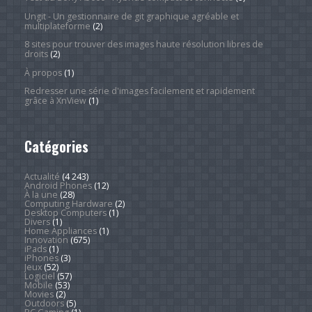
Ungit - Un gestionnaire de git graphique agréable et
multiplateforme
(2)
8 sites pour trouver des images haute résolution libres de
droits
(2)
À propos
(1)
Redresser une série d'images facilement et rapidement
grâce à XnView
(1)
Catégories
Actualité
(4 243)
Android Phones
(12)
À la une
(28)
Computing Hardware
(2)
Desktop Computers
(1)
Divers
(1)
Home Appliances
(1)
Innovation
(675)
iPads
(1)
iPhones
(3)
Jeux
(52)
Logiciel
(57)
Mobile
(53)
Movies
(2)
Outdoors
(5)