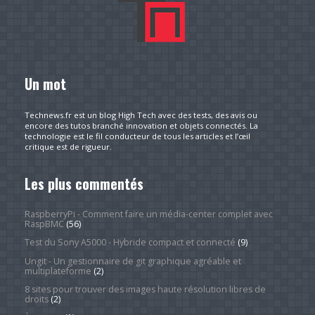
Un mot
Technews.fr est un blog High Tech avec des tests, des avis ou
encore des tutos branché innovation et objets connectés. La
technologie est le fil conducteur de tous les articles et l’œil
critique est de rigueur.
Les plus commentés
RaspberryPi - Comment faire un média-center complet avec
RaspBMC
(56)
Test du Sony A5000 - Hybride compact et connecté
(9)
Ungit - Un gestionnaire de git graphique agréable et
multiplateforme
(2)
8 sites pour trouver des images haute résolution libres de
droits
(2)