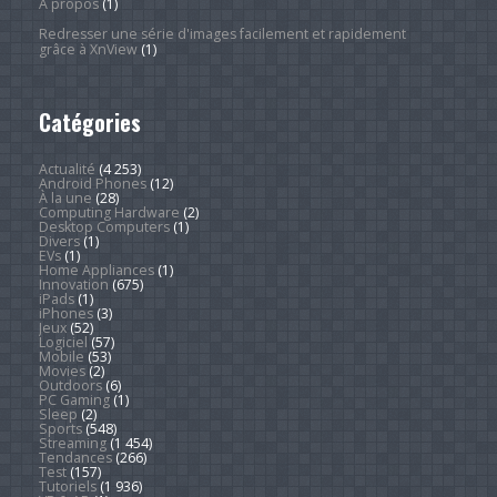
À propos
(1)
Redresser une série d'images facilement et rapidement
grâce à XnView
(1)
Catégories
Actualité
(4 253)
Android Phones
(12)
À la une
(28)
Computing Hardware
(2)
Desktop Computers
(1)
Divers
(1)
EVs
(1)
Home Appliances
(1)
Innovation
(675)
iPads
(1)
iPhones
(3)
Jeux
(52)
Logiciel
(57)
Mobile
(53)
Movies
(2)
Outdoors
(6)
PC Gaming
(1)
Sleep
(2)
Sports
(548)
Streaming
(1 454)
Tendances
(266)
Test
(157)
Tutoriels
(1 936)