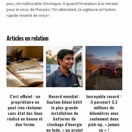
peu, cet indésirable chronique. À quand l’invitation à la retraite
pour le virus de l’herpès ? En attendant, la vigilance et l’action
rapide restent de mise !
Articles en relation
C’est officiel : un
Record mondial :
Incroyable record :
propriétaire ne
Gautam Adani bâtit
il parcourt 3,2
peut rien réclamer
la plus grande
millions de
sans état des lieux
installation de
kilomètres avec
réalisé en bonne et
batteries de
seulement deux
due forme
stockage d’énergie
pick-up, « jamais
en Inde, « un projet
vu » !