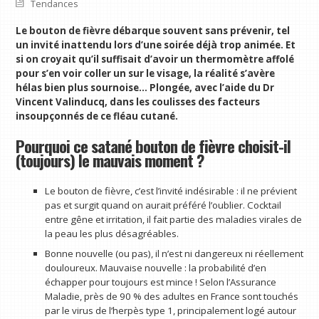
Tendances
Le bouton de fièvre débarque souvent sans prévenir, tel
un invité inattendu lors d’une soirée déjà trop animée. Et
si on croyait qu’il suffisait d’avoir un thermomètre affolé
pour s’en voir coller un sur le visage, la réalité s’avère
hélas bien plus sournoise… Plongée, avec l’aide du Dr
Vincent Valinducq, dans les coulisses des facteurs
insoupçonnés de ce fléau cutané.
Pourquoi ce satané bouton de fièvre choisit-il
(toujours) le mauvais moment ?
Le bouton de fièvre, c’est l’invité indésirable : il ne prévient
pas et surgit quand on aurait préféré l’oublier. Cocktail
entre gêne et irritation, il fait partie des maladies virales de
la peau les plus désagréables.
Bonne nouvelle (ou pas), il n’est ni dangereux ni réellement
douloureux. Mauvaise nouvelle : la probabilité d’en
échapper pour toujours est mince ! Selon l’Assurance
Maladie, près de 90 % des adultes en France sont touchés
par le virus de l’herpès type 1, principalement logé autour