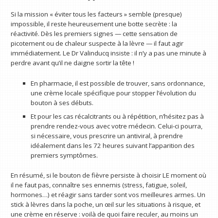
Si la mission « éviter tous les facteurs » semble (presque)
impossible, il reste heureusement une botte secrète : la
réactivité. Dès les premiers signes — cette sensation de
picotement ou de chaleur suspecte à la lèvre — il faut agir
immédiatement. Le Dr Valinducq insiste : il n’y a pas une minute à
perdre avant qu’il ne daigne sortir la tête !
En pharmacie, il est possible de trouver, sans ordonnance,
une crème locale spécifique pour stopper l’évolution du
bouton à ses débuts.
Et pour les cas récalcitrants ou à répétition, n’hésitez pas à
prendre rendez-vous avec votre médecin. Celui-ci pourra,
si nécessaire, vous prescrire un antiviral, à prendre
idéalement dans les 72 heures suivant l’apparition des
premiers symptômes.
En résumé, si le bouton de fièvre persiste à choisir LE moment où
il ne faut pas, connaître ses ennemis (stress, fatigue, soleil,
hormones…) et réagir sans tarder sont vos meilleures armes. Un
stick à lèvres dans la poche, un œil sur les situations à risque, et
une crème en réserve : voilà de quoi faire reculer, au moins un