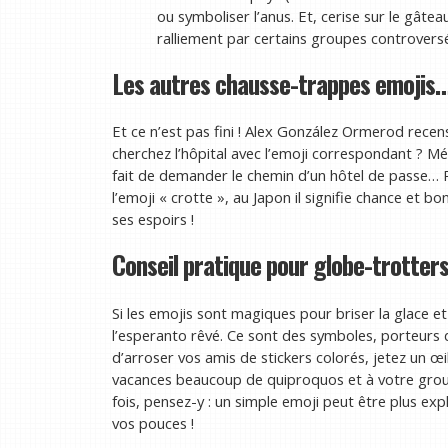
ou symboliser l’anus. Et, cerise sur le gâtea
ralliement par certains groupes controvers
Les autres chausse-trappes emojis
Et ce n’est pas fini ! Alex González Ormerod recens
cherchez l’hôpital avec l’emoji correspondant ? Méf
fait de demander le chemin d’un hôtel de passe… P
l’emoji « crotte », au Japon il signifie chance et 
ses espoirs !
Conseil pratique pour globe-trotter
Si les emojis sont magiques pour briser la glace et 
l’esperanto rêvé. Ce sont des symboles, porteurs 
d’arroser vos amis de stickers colorés, jetez un œ
vacances beaucoup de quiproquos et à votre gro
fois, pensez-y : un simple emoji peut être plus ex
vos pouces !