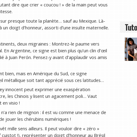
Autant dire que crier « coucou ! » de la main peut vous
itesse.
 sur presque toute la planète… sauf au Mexique. Là-
Tuto
 un doigt d’honneur, assorti d’une insulte maternelle.
inents, deux migraines : Montrez-le paume vers
. En Argentine, ce signe est bien plus qu’un clin d’œil
lié à Juan Perón. Pensez-y avant d’applaudir vos amis
nt bien, mais en Amérique du Sud, ce signe
œil métallique soit tant apprécié sous ces latitudes…
ley innocent peut exprimer une exaspération
e, les Chinois y lisent un agacement poli… Vaut
en visio !
 n’a rien de mignon : il est vu comme une menace de
e jouer les chérubins numériques !
t mille sens ailleurs. Il peut vouloir dire « zéro »
ef cuistot !), représenter un doigt d’honneur au Brésil