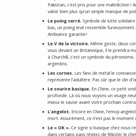
Pakistan, c’est pris pour une malédiction ! 
valoir bien plus qu’un simple manque de pol
Le poing serré.
Symbole de lutte solidaire
bas, un poing levé ressemble furieusement à
Ambiance garantie !
Le V de la victoire.
Même geste, deux cont
vous devant un Britannique, il le prendra mal
à Churchill, c’est un symbole du péronisme, 
argentins.
Les cornes.
Les fans de métal le connaisse
représente l’adultère. Pas sûr que le clin d’
Le sourire basique.
En Chine, ce petit smi
profonde. Là où nous voyons un visage neutr
mieux le savoir avant votre prochain contrat 
L’angelot.
Encore en Chine, l’emoji angelot
mort. Assurément, ce n’est pas le moment d
Le « OK ».
Ce signe si basique chez nous revê
dans certains pays (évitez de féliciter le ch