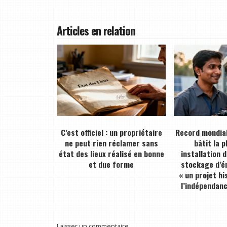
Articles en relation
C’est officiel : un propriétaire
Record mondial
ne peut rien réclamer sans
bâtit la 
état des lieux réalisé en bonne
installation 
et due forme
stockage d’én
« un projet hi
l’indépendan
Laisser un commentaire