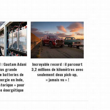
 : Gautam Adani
Incroyable record : il parcourt
plus grande
3,2 millions de kilomètres avec
de batteries de
seulement deux pick-up,
ergie en Inde,
« jamais vu » !
storique » pour
ce énergétique