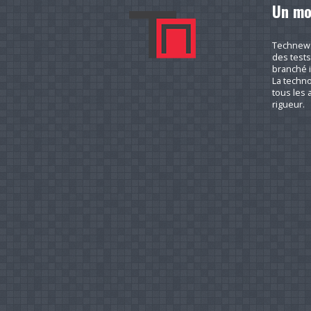
Un mo
Technews.
des tests
branché i
La techno
tous les a
rigueur.