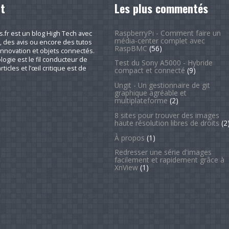
t
Les plus commentés
RaspberryPi - Comment faire un
fr est un blog High Tech avec
média-center complet avec
, des avis ou encore des tutos
RaspBMC
(56)
nnovation et objets connectés.
logie est le fil conducteur de
Test du Sony A5000 - Hybride
rticles et l’œil critique est de
compact et connecté
(9)
Ungit - Un gestionnaire de git
graphique agréable et
multiplateforme
(2)
8 sites pour trouver des images
haute résolution libres de droits
(2
À propos
(1)
Redresser une série d'images
facilement et rapidement grâce à
XnView
(1)