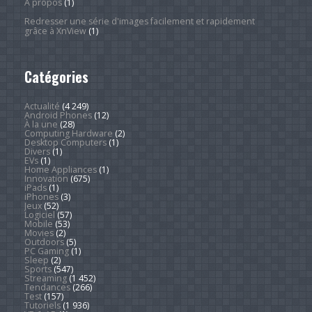
À propos
(1)
Redresser une série d'images facilement et rapidement
grâce à XnView
(1)
Catégories
Actualité
(4 249)
Android Phones
(12)
À la une
(28)
Computing Hardware
(2)
Desktop Computers
(1)
Divers
(1)
EVs
(1)
Home Appliances
(1)
Innovation
(675)
iPads
(1)
iPhones
(3)
Jeux
(52)
Logiciel
(57)
Mobile
(53)
Movies
(2)
Outdoors
(5)
PC Gaming
(1)
Sleep
(2)
Sports
(547)
Streaming
(1 452)
Tendances
(266)
Test
(157)
Tutoriels
(1 936)