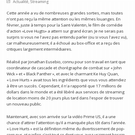
Actualité
,
Streaming
Cette année a vu de nombreuses grandes sorties, mais toutes
n'ont pas reçu la même attention ou les mêmes louanges. En
février, juste à temps pour la Saint-Valentin, le film de comédie
d'action «Love Hugts» a atterri sur grand écran. Je ne serais pas
surpris si vous ne l'avez pas entendu parler (ou si vous l'avez vu),
car malheureusement, il a échoué au box-office et a reçu des
critiques largement intermédiaires.
Réalisé par Jonathan Eusebio, connu pour son travail en tant que
coordinateur de cascade et chorégraphe de combat sur « John
Wick » et « Black Panther », et avec le charmant Ke Huy Quan,
« Love Hurts » avait tous les ingrédients que vous vous attendiez
à être un succès. Cependant, il n'a rapporté que 17 millions de
dollars dans le monde et a été libéré aux services de streaming
de location moins de 20 jours plus tard dans l'espoir de trouver
un nouveau public.
Maintenant, avec son arrivée sur la vidéo Prime US, il a une
chance d'attirer l'attention qu'il a manquée plus tôt dans l'année.
« Love Hurts » est la définition même du divertissement de pop-
corn pur, et parfois c'est tout ce dont vous avez vraiment besoin.