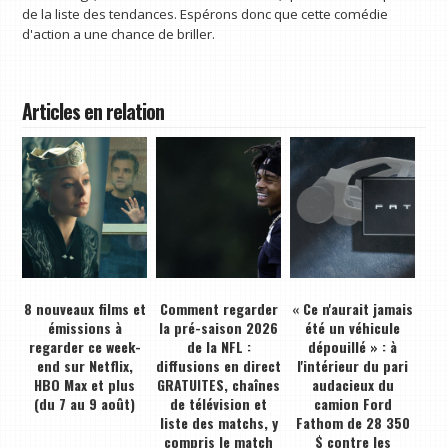
de la liste des tendances. Espérons donc que cette comédie
d'action a une chance de briller.
Articles en relation
8 nouveaux films et
Comment regarder
« Ce n'aurait jamais
émissions à
la pré-saison 2026
été un véhicule
regarder ce week-
de la NFL :
dépouillé » : à
end sur Netflix,
diffusions en direct
l'intérieur du pari
HBO Max et plus
GRATUITES, chaînes
audacieux du
(du 7 au 9 août)
de télévision et
camion Ford
liste des matchs, y
Fathom de 28 350
compris le match
$ contre les