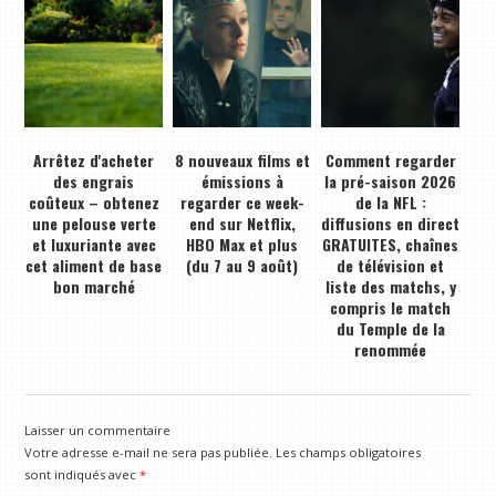
Arrêtez d'acheter
8 nouveaux films et
Comment regarder
des engrais
émissions à
la pré-saison 2026
coûteux – obtenez
regarder ce week-
de la NFL :
une pelouse verte
end sur Netflix,
diffusions en direct
et luxuriante avec
HBO Max et plus
GRATUITES, chaînes
cet aliment de base
(du 7 au 9 août)
de télévision et
bon marché
liste des matchs, y
compris le match
du Temple de la
renommée
Laisser un commentaire
Votre adresse e-mail ne sera pas publiée.
Les champs obligatoires
sont indiqués avec
*