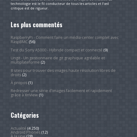
technologie est le fil conducteur de tous les articles et l’œil
critique est de rigueur.
Les plus commentés
RaspberryPi - Comment faire un média-center complet avec
RaspBMC
(56)
Test du Sony A5000 - Hybride compact et connecté
(9)
Ungit - Un gestionnaire de git graphique agréable et
multiplateforme
(2)
8 sites pour trouver des images haute résolution libres de
droits
(2)
À propos
(1)
Redresser une série d'images facilement et rapidement
grâce à XnView
(1)
Catégories
Actualité
(4 250)
Android Phones
(12)
À la une
(28)