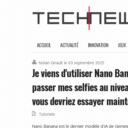
ACCUEIL
ACTUALITÉ
INNOVATION
JEUX
Nolan Girault
le 03 septembre 2025
Je viens d'utiliser Nano Ba
passer mes selfies au nivea
vous devriez essayer main
Tutoriels
Nano Banana est le dernier modèle d'IA de Gemini 