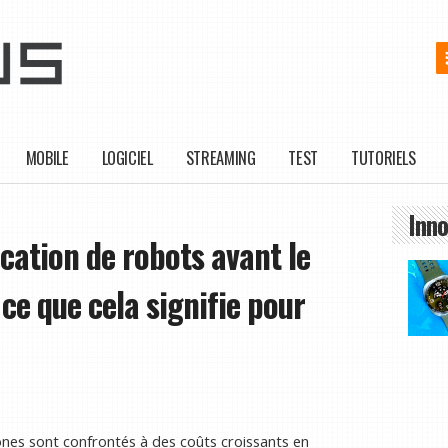
MOBILE
LOGICIEL
STREAMING
TEST
TUTORIELS
Inno
ication de robots avant le
ce que cela signifie pour
hones sont confrontés à des coûts croissants en