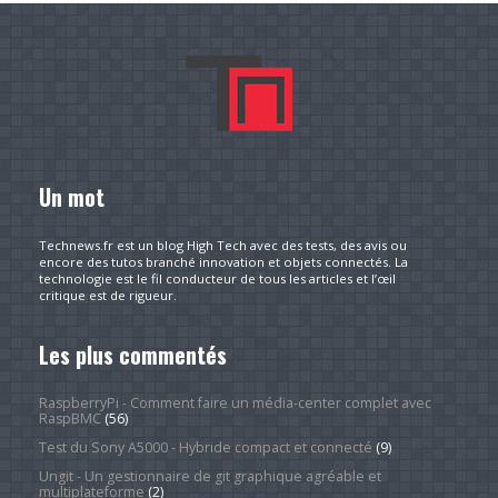
Un mot
Technews.fr est un blog High Tech avec des tests, des avis ou
encore des tutos branché innovation et objets connectés. La
technologie est le fil conducteur de tous les articles et l’œil
critique est de rigueur.
Les plus commentés
RaspberryPi - Comment faire un média-center complet avec
RaspBMC
(56)
Test du Sony A5000 - Hybride compact et connecté
(9)
Ungit - Un gestionnaire de git graphique agréable et
multiplateforme
(2)