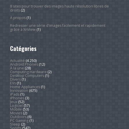
8 sites pour trouver des images haute résolution libres de
droits
(2)
À propos
(1)
Redresser une série d'images facilement et rapidement
grâce à XnView
(1)
Catégories
Actualité
(4 250)
Android Phones
(12)
À la une
(28)
Computing Hardware
(2)
Desktop Computers
(1)
Divers
(1)
EVs
(1)
Home Appliances
(1)
Innovation
(675)
iPads
(1)
iPhones
(3)
Jeux
(52)
Logiciel
(57)
Mobile
(53)
Movies
(2)
Outdoors
(6)
PC Gaming
(1)
Sleep
(2)
Sports
(547)