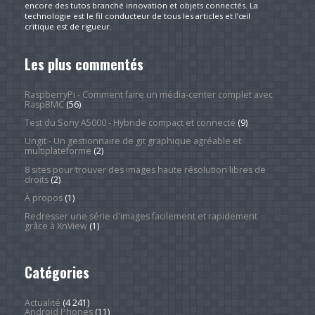
encore des tutos branché innovation et objets connectés. La
technologie est le fil conducteur de tous les articles et l’œil
critique est de rigueur.
Les plus commentés
RaspberryPi - Comment faire un média-center complet avec
RaspBMC
(56)
Test du Sony A5000 - Hybride compact et connecté
(9)
Ungit - Un gestionnaire de git graphique agréable et
multiplateforme
(2)
8 sites pour trouver des images haute résolution libres de
droits
(2)
À propos
(1)
Redresser une série d'images facilement et rapidement
grâce à XnView
(1)
Catégories
Actualité
(4 241)
Android Phones
(11)