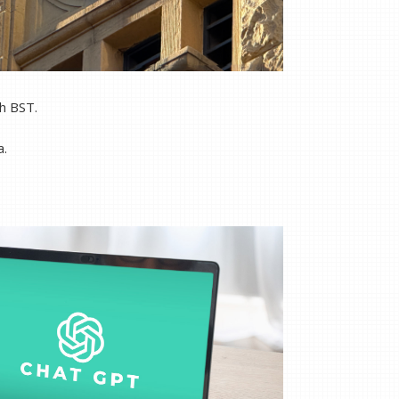
 h BST.
a.